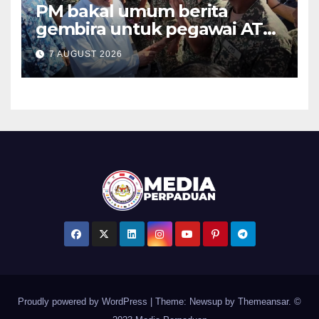
PM bakal umum berita
gembira untuk pegawai ATM,
PDRM pada Malam Ambang
7 AUGUST 2026
Merdeka
Proudly powered by WordPress
|
Theme: Newsup by
Themeansar
. ©