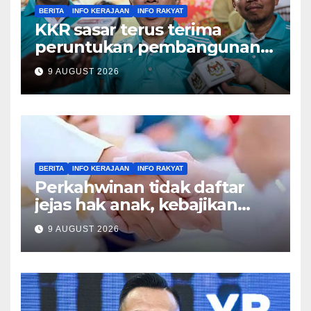
BERITA
INFO KERAJAAN
INFO RAKYAT
KKR sasar terus terima
peruntukan pembangunan
tertinggi dalam Belanjawan
9 AUGUST 2026
2027 – Ahmad Maslan
BERITA
INFO KERAJAAN
INFO RAKYAT
Perkahwinan tidak daftar
jejas hak anak, kebajikan
keluarga – Zulkifli
9 AUGUST 2026