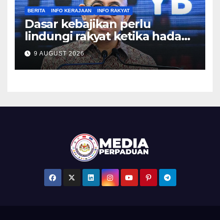
BERITA
INFO KERAJAAN
INFO RAKYAT
Dasar kebajikan perlu
lindungi rakyat ketika hadapi
kesusahan – Sim
9 AUGUST 2026