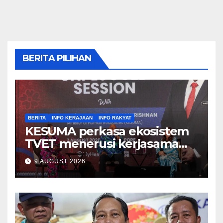
BERITA PILIHAN
BERITA
INFO KERAJAAN
INFO RAKYAT
KESUMA perkasa ekosistem
TVET menerusi kerjasama
ADTEC-ITE Singapura –
9 AUGUST 2026
Ramanan