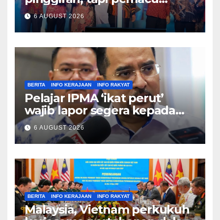
ekonomi negara – Zahid
6 AUGUST 2026
Hamidi
BERITA
INFO KERAJAAN
INFO RAKYAT
Pelajar IPMA ‘ikat perut’
wajib lapor segera kepada
Pengarah – Asyraf Wajdi
6 AUGUST 2026
BERITA
INFO KERAJAAN
INFO RAKYAT
Malaysia, Vietnam perkukuh