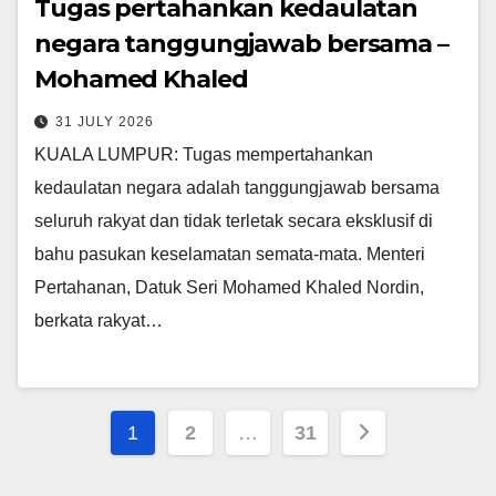
Tugas pertahankan kedaulatan
negara tanggungjawab bersama –
Mohamed Khaled
31 JULY 2026
KUALA LUMPUR: Tugas mempertahankan
kedaulatan negara adalah tanggungjawab bersama
seluruh rakyat dan tidak terletak secara eksklusif di
bahu pasukan keselamatan semata-mata. Menteri
Pertahanan, Datuk Seri Mohamed Khaled Nordin,
berkata rakyat…
Posts
1
2
…
31
pagination