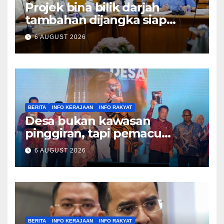
Projek bina bilik darjah
tambahan dijangka siap
Disember ini – Ahmad Maslan
6 AUGUST 2026
BERITA
INFO KERAJAAN
INFO RAKYAT
Desa bukan kawasan
pinggiran, tapi pemacu
ekonomi negara – Zahid
6 AUGUST 2026
Hamidi
BERITA
INFO KERAJAAN
INFO RAKYAT