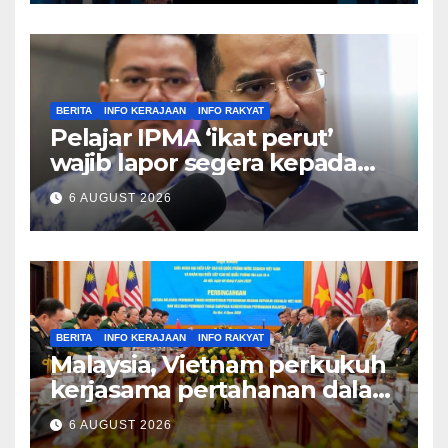
BERITA
INFO KERAJAAN
INFO RAKYAT
Pelajar IPMA ‘ikat perut’
wajib lapor segera kepada
Pengarah – Asyraf Wajdi
6 AUGUST 2026
BERITA
INFO KERAJAAN
INFO RAKYAT
Malaysia, Vietnam perkukuh
kerjasama pertahanan dalam
bidang strategik termasuk
6 AUGUST 2026
AI, perkongsian risikan –