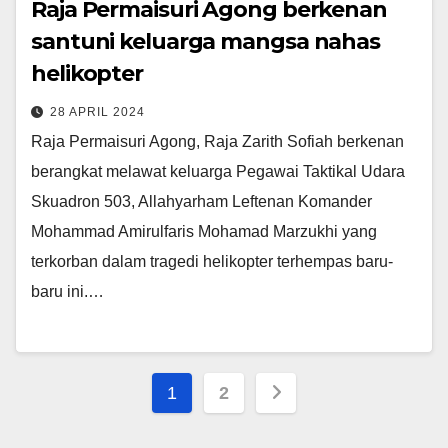
Raja Permaisuri Agong berkenan
santuni keluarga mangsa nahas
helikopter
28 APRIL 2024
Raja Permaisuri Agong, Raja Zarith Sofiah berkenan
berangkat melawat keluarga Pegawai Taktikal Udara
Skuadron 503, Allahyarham Leftenan Komander
Mohammad Amirulfaris Mohamad Marzukhi yang
terkorban dalam tragedi helikopter terhempas baru-
baru ini.…
Posts
1
2
pagination