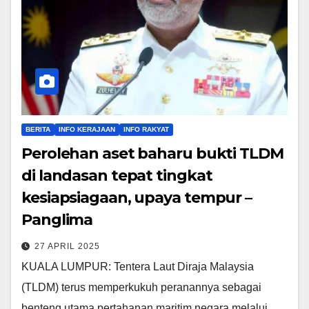
BERITA
INFO KERAJAAN
INFO RAKYAT
Perolehan aset baharu bukti TLDM
di landasan tepat tingkat
kesiapsiagaan, upaya tempur –
Panglima
27 APRIL 2025
KUALA LUMPUR: Tentera Laut Diraja Malaysia
(TLDM) terus memperkukuh peranannya sebagai
benteng utama pertahanan maritim negara melalui