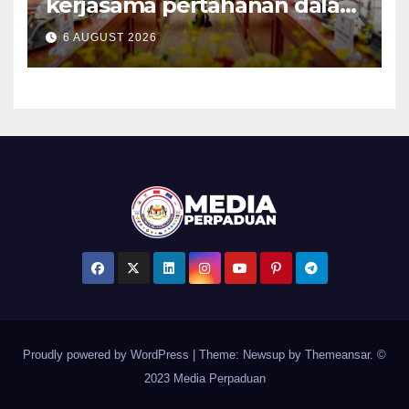
kerjasama pertahanan dalam
bidang strategik termasuk
6 AUGUST 2026
AI, perkongsian risikan –
Khaled Nordin
Proudly powered by WordPress
|
Theme: Newsup by
Themeansar
. ©
2023 Media Perpaduan