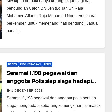
Meskipun berbaki hanya kurang 24 jam lagi hari
pengundian Calon BN Jen (B) Tan Sri Raja
Mohamed Affandi Raja Mohamed Noor terus mara
berkempen untuk memenangi hati pengundi. Jadual
padat…
BERITA
INFO KERAJAAN
PDRM
Seramai 1,198 pegawai dan
anggota Polis siap siaga hadapi
PRK Kemaman esok – Ketua Polis
1 DECEMBER 2023
Terengganu
Seramai 1,198 pegawai dan anggota polis bersiap
siaga menghadapi sebarang kemungkinan, termasuk