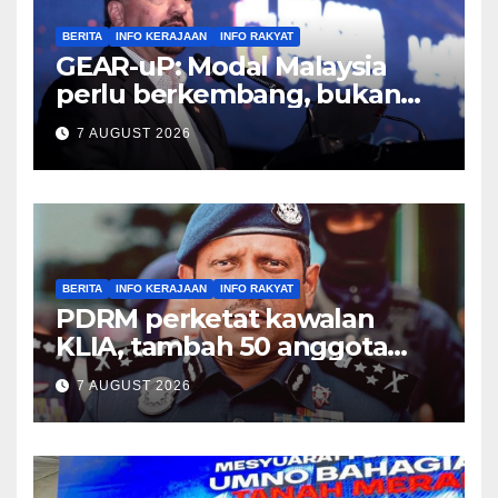
BERITA
INFO KERAJAAN
INFO RAKYAT
GEAR-uP: Modal Malaysia
perlu berkembang, bukan
sekadar beredar – Amir
7 AUGUST 2026
Hamzah
BERITA
INFO KERAJAAN
INFO RAKYAT
PDRM perketat kawalan
KLIA, tambah 50 anggota
PGA banteras seludup dadah
7 AUGUST 2026
– Hussein Omar