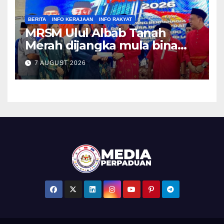
BERITA
INFO KERAJAAN
INFO RAKYAT
MRSM Ulul Albab Tanah
Merah dijangka mula bina
sebelum April tahun depan –
7 AUGUST 2026
Asyraf Wajdi