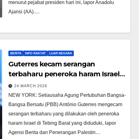
menurut pejabat presiden hari ini, lapor Anadolu
Ajansi (AA).…
BERITA
INFO RAKYAT
LUAR NEGARA
Guterres kecam serangan
terbaharu peneroka haram Israel
di Tebing Barat
24 MARCH 2026
NEW YORK: Setiausaha Agung Pertubuhan Bangsa-
Bangsa Bersatu (PBB) António Guterres mengecam
serangan terbaharu yang dilakukan oleh peneroka
haram Israel di Tebing Barat yang diduduki, lapor
Agensi Berita dan Penerangan Palestin…