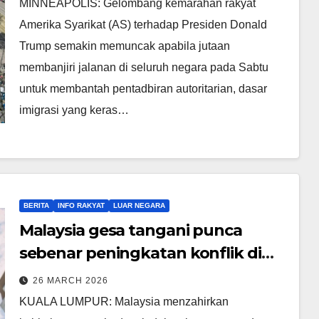
MINNEAPOLIS: Gelombang kemarahan rakyat
Amerika Syarikat (AS) terhadap Presiden Donald
Trump semakin memuncak apabila jutaan
membanjiri jalanan di seluruh negara pada Sabtu
untuk membantah pentadbiran autoritarian, dasar
imigrasi yang keras…
BERITA
INFO RAKYAT
LUAR NEGARA
Malaysia gesa tangani punca
sebenar peningkatan konflik di
Asia Barat
26 MARCH 2026
KUALA LUMPUR: Malaysia menzahirkan