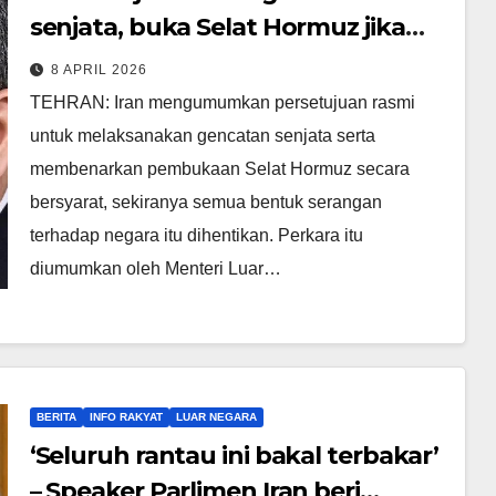
senjata, buka Selat Hormuz jika
serangan dihentikan
8 APRIL 2026
TEHRAN: Iran mengumumkan persetujuan rasmi
untuk melaksanakan gencatan senjata serta
membenarkan pembukaan Selat Hormuz secara
bersyarat, sekiranya semua bentuk serangan
terhadap negara itu dihentikan. Perkara itu
diumumkan oleh Menteri Luar…
BERITA
INFO RAKYAT
LUAR NEGARA
‘Seluruh rantau ini bakal terbakar’
– Speaker Parlimen Iran beri