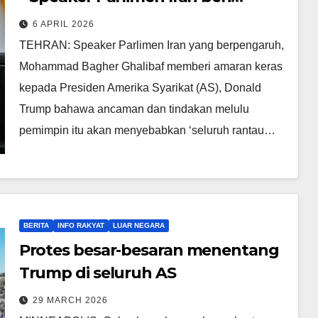
amaran kepada Trump
6 APRIL 2026
TEHRAN: Speaker Parlimen Iran yang berpengaruh,
Mohammad Bagher Ghalibaf memberi amaran keras
kepada Presiden Amerika Syarikat (AS), Donald
Trump bahawa ancaman dan tindakan melulu
pemimpin itu akan menyebabkan ‘seluruh rantau…
BERITA
INFO RAKYAT
LUAR NEGARA
Protes besar-besaran menentang
Trump di seluruh AS
29 MARCH 2026