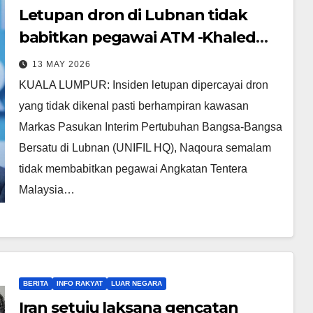
Letupan dron di Lubnan tidak
babitkan pegawai ATM -Khaled
Nordin
13 MAY 2026
KUALA LUMPUR: Insiden letupan dipercayai dron
yang tidak dikenal pasti berhampiran kawasan
Markas Pasukan Interim Pertubuhan Bangsa-Bangsa
Bersatu di Lubnan (UNIFIL HQ), Naqoura semalam
tidak membabitkan pegawai Angkatan Tentera
Malaysia…
BERITA
INFO RAKYAT
LUAR NEGARA
Iran setuju laksana gencatan