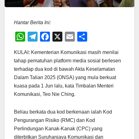
Hantar Berita Ini:
W
T
F
X
E
S
h
el
a
m
h
KULAI: Kementerian Komunikasi masih menilai
at
e
c
ail
ar
tahap pematuhan platform media sosial berlesen
s
gr
e
e
terhadap dua kod di bawah Akta Keselamatan
A
a
b
Dalam Talian 2025 (ONSA) yang mula berkuat
p
m
o
kuasa pada 1 Jun lalu, kata Timbalan Menteri
p
o
Komunikasi, Teo Nie Ching.
k
Beliau berkata dua kod berkenaan ialah Kod
Pengurangan Risiko (RMC) dan Kod
Perlindungan Kanak-Kanak (CPC) yang
diterbitkan Suruhanjaya Komunikasi dan