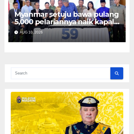
Myanmar setuju bawa pulang
5,000 pelariannya naik kapal –
Mohamad
AUG 10, 2026