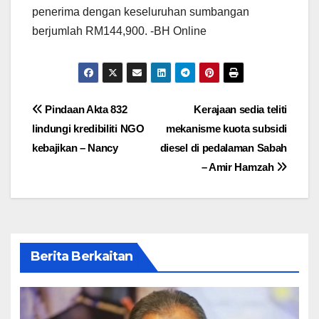
penerima dengan keseluruhan sumbangan
berjumlah RM144,900. -BH Online
Post
Pindaan Akta 832
Kerajaan sedia teliti
lindungi kredibiliti NGO
mekanisme kuota subsidi
navigation
kebajikan – Nancy
diesel di pedalaman Sabah
– Amir Hamzah
Berita Berkaitan