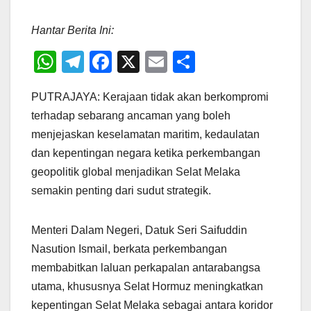
Hantar Berita Ini:
W
T
F
X
E
S
h
el
a
m
h
PUTRAJAYA: Kerajaan tidak akan berkompromi
at
e
c
ail
ar
terhadap sebarang ancaman yang boleh
s
gr
e
e
menjejaskan keselamatan maritim, kedaulatan
A
a
b
dan kepentingan negara ketika perkembangan
p
m
o
geopolitik global menjadikan Selat Melaka
p
o
semakin penting dari sudut strategik.
k
Menteri Dalam Negeri, Datuk Seri Saifuddin
Nasution Ismail, berkata perkembangan
membabitkan laluan perkapalan antarabangsa
utama, khususnya Selat Hormuz meningkatkan
kepentingan Selat Melaka sebagai antara koridor