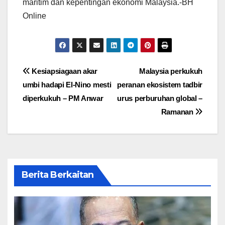
maritim dan kepentingan ekonomi Malaysia.-BH
Online
Post
Kesiapsiagaan akar
Malaysia perkukuh
umbi hadapi El-Nino mesti
peranan ekosistem tadbir
navigation
diperkukuh – PM Anwar
urus perburuhan global –
Ramanan
Berita Berkaitan