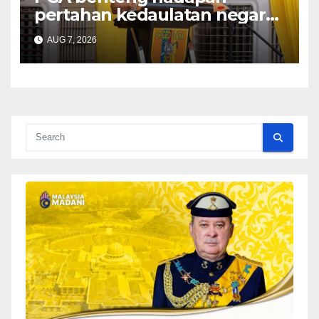
pertahan kedaulatan negara
– KPN
AUG 7, 2026