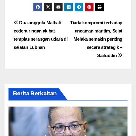
Post
Dua anggota Malbatt
Tiada kompromi terhadap
cedera ringan akibat
ancaman maritim, Selat
navigation
tempias serangan udara di
Melaka semakin penting
selatan Lubnan
secara strategik –
Saifuddin
Berita Berkaitan