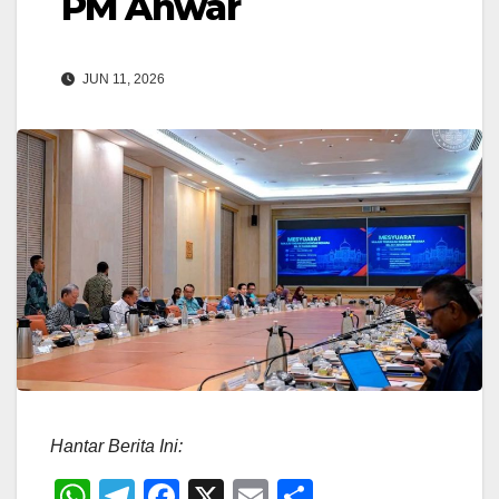
PM Anwar
JUN 11, 2026
Hantar Berita Ini:
W
T
F
X
E
S