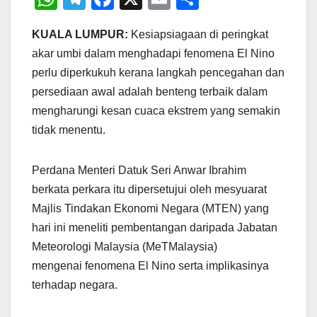
h
el
a
m
h
KUALA LUMPUR:
Kesiapsiagaan di peringkat
at
e
c
ail
ar
akar umbi dalam menghadapi fenomena El Nino
s
gr
e
e
perlu diperkukuh kerana langkah pencegahan dan
A
a
b
persediaan awal adalah benteng terbaik dalam
p
m
o
mengharungi kesan cuaca ekstrem yang semakin
p
o
tidak menentu.
k
Perdana Menteri Datuk Seri Anwar Ibrahim
berkata perkara itu dipersetujui oleh mesyuarat
Majlis Tindakan Ekonomi Negara (MTEN) yang
hari ini meneliti pembentangan daripada Jabatan
Meteorologi Malaysia (MeTMalaysia)
mengenai fenomena El Nino serta implikasinya
terhadap negara.