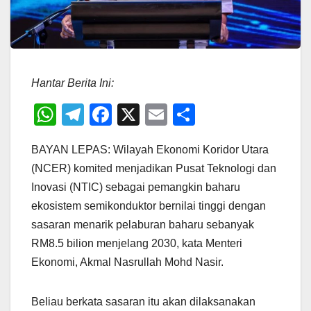
Hantar Berita Ini:
W
T
F
X
E
S
h
el
a
m
h
BAYAN LEPAS: Wilayah Ekonomi Koridor Utara
at
e
c
ail
ar
(NCER) komited menjadikan Pusat Teknologi dan
s
gr
e
e
Inovasi (NTIC) sebagai pemangkin baharu
A
a
b
ekosistem semikonduktor bernilai tinggi dengan
p
m
o
sasaran menarik pelaburan baharu sebanyak
p
o
RM8.5 bilion menjelang 2030, kata Menteri
Ekonomi, Akmal Nasrullah Mohd Nasir.
k
Beliau berkata sasaran itu akan dilaksanakan