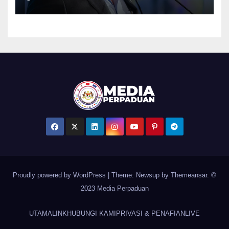
penumpang – Tiong
Proudly powered by WordPress
|
Theme: Newsup by
Themeansar
. ©
2023 Media Perpaduan
UTAMA
LINK
HUBUNGI KAMI
PRIVASI & PENAFIAN
LIVE