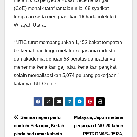
melantik 25 penyedia Pusat Kecemerlangan
(CoE) menaik taraf rantaian nilai 68 syarikat
tempatan serta menghasilkan 16 harta intelek di
Wilayah Utara.
“NTIC turut membangunkan 1,452 bakat tempatan
berkemahiran tinggi melalui kerjasama industri
dan akademia dengan 58 peratus daripadanya
menerima kenaikan gaji atau kenaikan pangkat
selain merealisasikan 5,074 peluang pekerjaan,”
katanya.-BH Online
Post
‘Semua negeri perlu
Malaysia, Jepun meterai
contohi Selangor, Kedah,
perjanjian LNG 20 tahun
navigation
pinda had umur kahwin
PETRONAS–JERA,