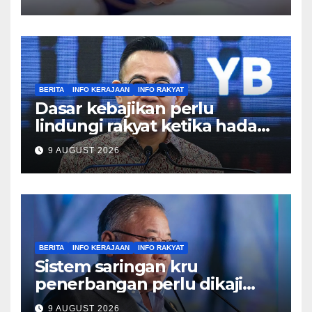
BERITA
INFO KERAJAAN
INFO RAKYAT
Dasar kebajikan perlu
lindungi rakyat ketika hadapi
kesusahan – Sim
9 AUGUST 2026
BERITA
INFO KERAJAAN
INFO RAKYAT
Sistem saringan kru
penerbangan perlu dikaji
semula, pulihkan keyakinan
9 AUGUST 2026