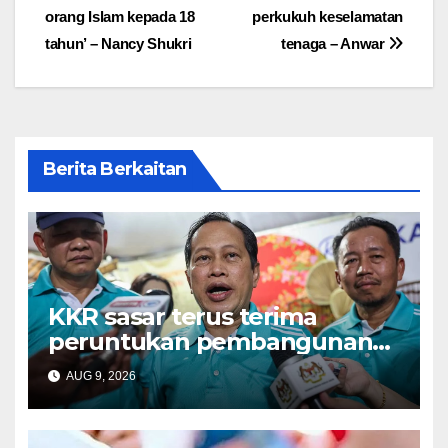
orang Islam kepada 18
perkukuh keselamatan
tahun’ – Nancy Shukri
tenaga – Anwar
Berita Berkaitan
KKR sasar terus terima
peruntukan pembangunan
tertinggi dalam Belanjawan
AUG 9, 2026
2027 – Ahmad Maslan