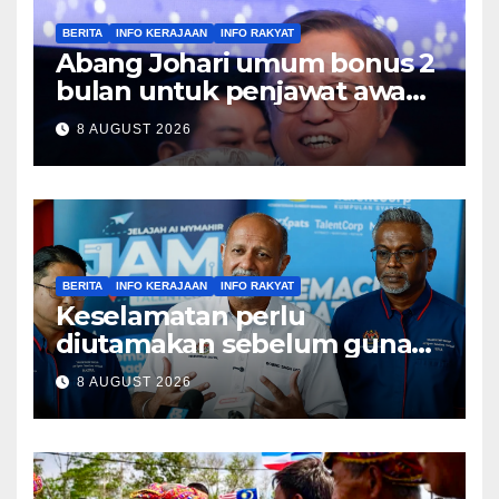
BERITA
INFO KERAJAAN
INFO RAKYAT
Abang Johari umum bonus 2
bulan untuk penjawat awam
Sarawak
8 AUGUST 2026
BERITA
INFO KERAJAAN
INFO RAKYAT
Keselamatan perlu
diutamakan sebelum guna
teknologi baharu – Gobind
8 AUGUST 2026