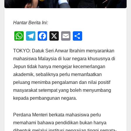
Hantar Berita Ini:
W
T
F
X
E
S
h
el
a
m
h
TOKYO: Datuk Seri Anwar Ibrahim menyarankan
at
e
c
ail
ar
mahasiswa Malaysia di luar negara khususnya di
s
gr
e
e
Jepun tidak hanya mengejar kecemerlangan
A
a
b
akademik, sebaliknya perlu memanfaatkan
p
m
o
peluang menimba pengalaman dan nilai positif
p
o
masyarakat setempat yang boleh menyumbang
kepada pembangunan negara.
k
Perdana Menteri berkata mahasiswa perlu
memahami bahawa pendidikan bukan hanya
dibentuk melalui institusi pengajian tinggi semata-