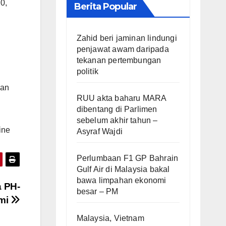
0,
Berita Popular
Zahid beri jaminan lindungi
n
penjawat awam daripada
tekanan pertembungan
politik
kan
RUU akta baharu MARA
dibentang di Parlimen
sebelum akhir tahun –
ine
Asyraf Wajdi
Perlumbaan F1 GP Bahrain
Gulf Air di Malaysia bakal
bawa limpahan ekonomi
a PH-
besar – PM
hmi
Malaysia, Vietnam