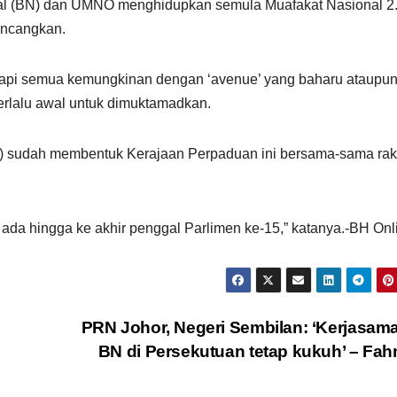
al (BN) dan UMNO menghidupkan semula Muafakat Nasional 2.
bincangkan.
etapi semua kemungkinan dengan ‘avenue’ yang baharu ataupu
rlalu awal untuk dimuktamadkan.
) sudah membentuk Kerajaan Perpaduan ini bersama-sama ra
 ada hingga ke akhir penggal Parlimen ke-15,” katanya.-BH Onl
PRN Johor, Negeri Sembilan: ‘Kerjasam
BN di Persekutuan tetap kukuh’ – Fa