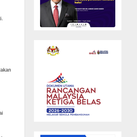
i.
rakan
ai