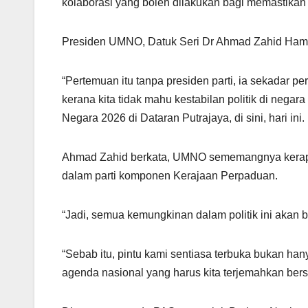
kolaborasi yang boleh dilakukan bagi memastikan ke
s
gr
e
e
A
a
b
Presiden UMNO, Datuk Seri Dr Ahmad Zahid Hamidi
p
m
o
p
o
“Pertemuan itu tanpa presiden parti, ia sekadar p
k
kerana kita tidak mahu kestabilan politik di negar
Negara 2026 di Dataran Putrajaya, di sini, hari ini.
Ahmad Zahid berkata, UMNO sememangnya kerap 
dalam parti komponen Kerajaan Perpaduan.
“Jadi, semua kemungkinan dalam politik ini akan b
“Sebab itu, pintu kami sentiasa terbuka bukan ha
agenda nasional yang harus kita terjemahkan bers