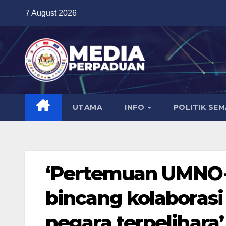
Skip
7 August 2026
to
content
UTAMA
INFO
POLITIK SE
‘Pertemuan UMNO
bincang kolaborasi
negara terpelihara’