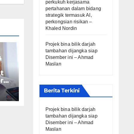
perkukuh kerjasama
pertahanan dalam bidang
strategik termasuk AI,
perkongsian risikan –
Khaled Nordin
Projek bina bilik darjah
tambahan dijangka siap
Disember ini – Ahmad
Maslan
t
r
Berita Terkini
af
Projek bina bilik darjah
tambahan dijangka siap
Disember ini – Ahmad
Maslan