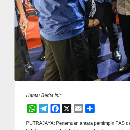
Hantar Berita Ini:
W
T
F
X
E
S
h
el
a
m
h
PUTRAJAYA: Pertemuan antara pemimpin PAS d
at
e
c
ail
ar