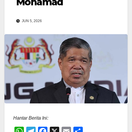
Mohamad
JUN 5, 2026
Hantar Berita Ini:
W
T
F
X
E
S