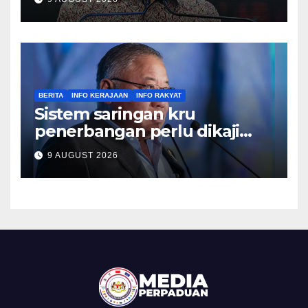
BERITA
INFO KERAJAAN
INFO RAKYAT
Sistem saringan kru
penerbangan perlu dikaji
semula, pulihkan keyakinan
9 AUGUST 2026
penumpang – Tiong