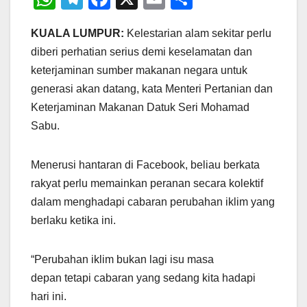
h
el
a
m
h
KUALA LUMPUR:
Kelestarian alam sekitar perlu
at
e
c
ail
ar
diberi perhatian serius demi keselamatan dan
s
gr
e
e
keterjaminan sumber makanan negara untuk
A
a
b
generasi akan datang, kata Menteri Pertanian dan
p
m
o
Keterjaminan Makanan Datuk Seri Mohamad
p
o
Sabu.
k
Menerusi hantaran di Facebook, beliau berkata
rakyat perlu memainkan peranan secara kolektif
dalam menghadapi cabaran perubahan iklim yang
berlaku ketika ini.
“Perubahan iklim bukan lagi isu masa
depan tetapi cabaran yang sedang kita hadapi
hari ini.