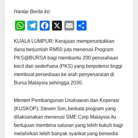
Hantar Berita Ini:
W
T
F
X
E
S
h
el
a
m
h
KUALA LUMPUR: Kerajaan memperuntukkan
at
e
c
ail
ar
dana berjumlah RM50 juta menerusi Program
s
gr
e
e
PKS@BURSA bagi membantu 200 perusahaan
A
a
b
kecil dan sederhana (PKS) yang berpotensi tinggi
p
m
o
membuat persediaan ke arah penyenaraian di
p
o
Bursa Malaysia sehingga 2030.
k
Menteri Pembangunan Usahawan dan Koperasi
(KUSKOP), Steven Sim, berkata program yang
dilaksanakan menerusi SME Corp Malaysia itu
bertujuan membina saluran yang lebih kukuh bagi
melahirkan lebih banyak syarikat yang bersedia