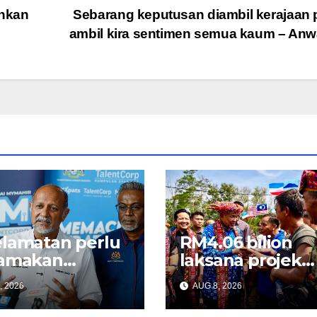
unkan
Sebarang keputusan diambil kerajaan 
ambil kira sentimen semua kaum – An
lamatan perlu
RM4.06 bilion
tamakan
laksana projek
elum guna
bekalan air luar
, 2026
AUG 8, 2026
ologi baharu –
bandar di Sabah
ind
Ahmad Zahid