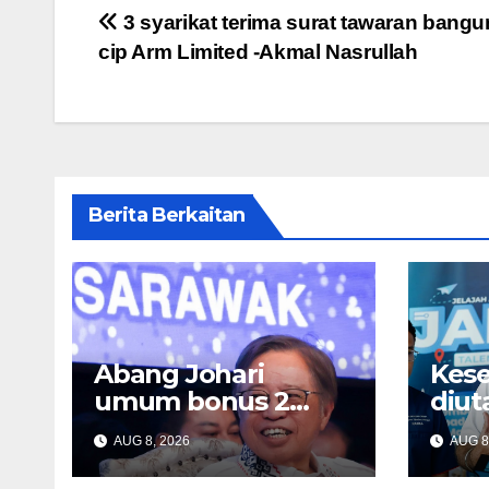
Post
3 syarikat terima surat tawaran bang
cip Arm Limited -Akmal Nasrullah
navigation
Berita Berkaitan
Abang Johari
Kese
umum bonus 2
diu
bulan untuk
seb
AUG 8, 2026
AUG 8
penjawat awam
tekn
Sarawak
Gob