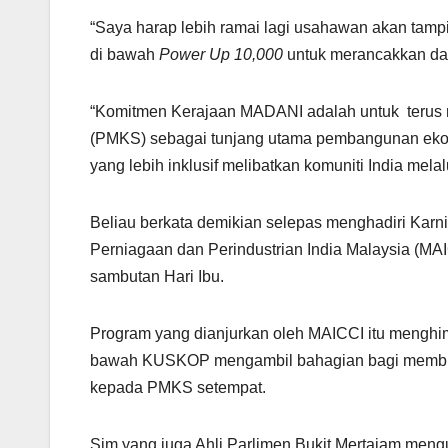
k
“Saya harap lebih ramai lagi usahawan akan tam
di bawah
Power Up 10,000
untuk merancakkan da
“Komitmen Kerajaan MADANI adalah untuk terus 
(PMKS) sebagai tunjang utama pembangunan ek
yang lebih inklusif melibatkan komuniti India mela
Beliau berkata demikian selepas menghadiri Kar
Perniagaan dan Perindustrian India Malaysia (
sambutan Hari Ibu.
Program yang dianjurkan oleh MAICCI itu menghim
bawah KUSKOP mengambil bahagian bagi membuka 
kepada PMKS setempat.
Sim yang juga Ahli Parlimen Bukit Mertajam meng