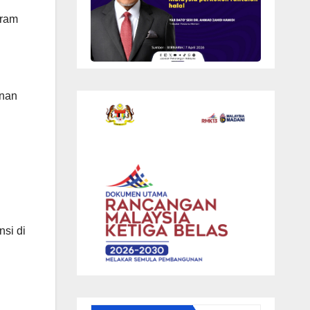
gram
anan
si di