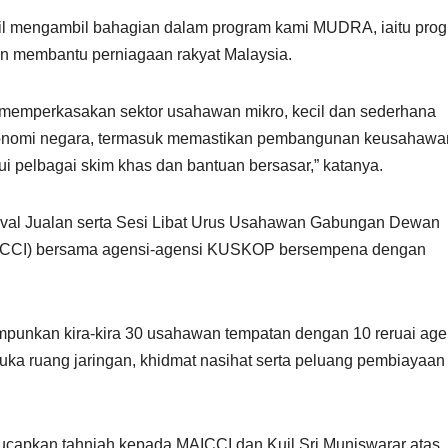
pil mengambil bahagian dalam program kami MUDRA, iaitu pro
n membantu perniagaan rakyat Malaysia.
memperkasakan sektor usahawan mikro, kecil dan sederhana
onomi negara, termasuk memastikan pembangunan keusahaw
lui pelbagai skim khas dan bantuan bersasar,” katanya.
nival Jualan serta Sesi Libat Urus Usahawan Gabungan Dewan
MAICCI) bersama agensi-agensi KUSKOP bersempena dengan
punkan kira-kira 30 usahawan tempatan dengan 10 reruai agen
ruang jaringan, khidmat nasihat serta peluang pembiayaan
ucapkan tahniah kepada MAICCI dan Kuil Sri Muniswarar atas