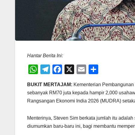
Hantar Berita Ini:
W
T
F
X
E
S
h
el
a
m
h
BUKIT MERTAJAM:
Kementerian Pembangunan 
at
e
c
ail
ar
sebanyak RM70 juta kepada hampir 2,000 usahaw
s
gr
e
e
Rangsangan Ekonomi India 2026 (MUDRA) setakat
A
a
b
p
m
o
Menterinya, Steven Sim berkata jumlah itu adala
p
o
diumumkan baru-baru ini, bagi membantu memperk