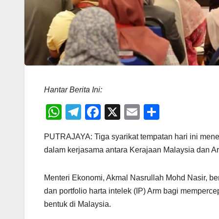
Hantar Berita Ini:
W
T
F
X
E
S
h
el
a
m
h
PUTRAJAYA: Tiga syarikat tempatan hari ini men
at
e
c
ail
ar
dalam kerjasama antara Kerajaan Malaysia dan Ar
s
gr
e
e
A
a
b
Menteri Ekonomi, Akmal Nasrullah Mohd Nasir, b
p
m
o
dan portfolio harta intelek (IP) Arm bagi mempe
p
o
bentuk di Malaysia.