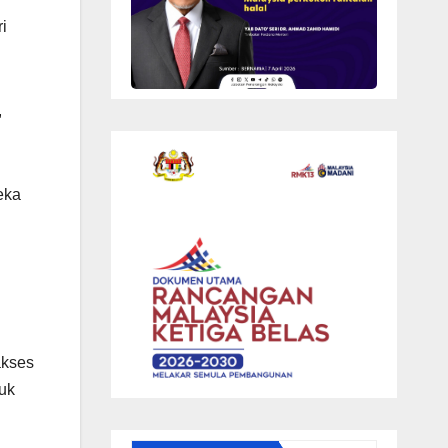
i
,
eka
akses
duk