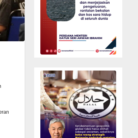
n
eran