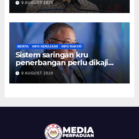
9 AUGUST 2026
BERITA
INFO KERAJAAN
INFO RAKYAT
Sistem saringan kru
penerbangan perlu dikaji
semula, pulihkan keyakinan
9 AUGUST 2026
penumpang – Tiong