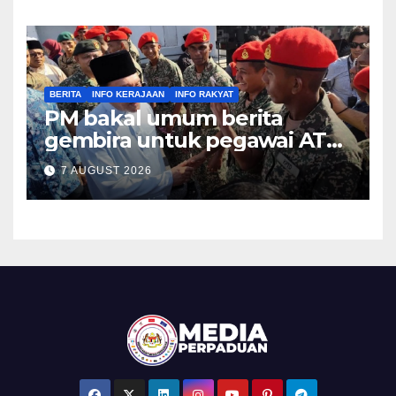
BERITA
INFO KERAJAAN
INFO RAKYAT
PM bakal umum berita
gembira untuk pegawai ATM,
PDRM pada Malam Ambang
7 AUGUST 2026
Merdeka