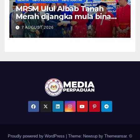
BERITA
INFO KERAJAAN
INFO RAKYAT
MRSM Ulul Albab Tanah
Merah dijangka mula bina
sebelum April tahun depan –
7 AUGUST 2026
Asyraf Wajdi
Proudly powered by WordPress
|
Theme: Newsup by
Themeansar
. ©