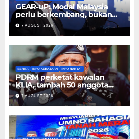
GEAR-uP: Modal Malaysia
perlu berkembang, bukan
sekadar beredar – Amir
7 AUGUST 2026
Hamzah
BERITA
INFO KERAJAAN
INFO RAKYAT
PDRM perketat kawalan
KLIA, tambah 50 anggota
PGA banteras seludup dadah
7 AUGUST 2026
– Hussein Omar