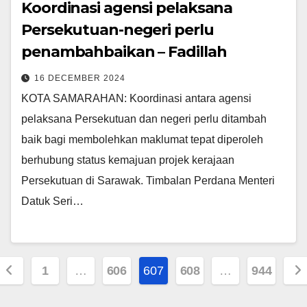
Koordinasi agensi pelaksana
Persekutuan-negeri perlu
penambahbaikan – Fadillah
16 DECEMBER 2024
KOTA SAMARAHAN: Koordinasi antara agensi
pelaksana Persekutuan dan negeri perlu ditambah
baik bagi membolehkan maklumat tepat diperoleh
berhubung status kemajuan projek kerajaan
Persekutuan di Sarawak. Timbalan Perdana Menteri
Datuk Seri…
Posts
1
…
606
607
608
…
944
pagination