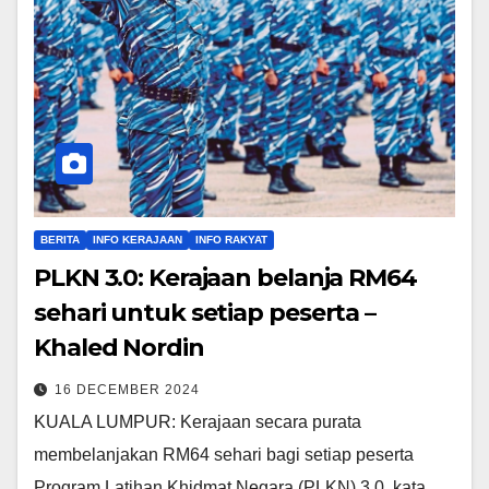
BERITA
INFO KERAJAAN
INFO RAKYAT
PLKN 3.0: Kerajaan belanja RM64
sehari untuk setiap peserta –
Khaled Nordin
16 DECEMBER 2024
KUALA LUMPUR: Kerajaan secara purata
membelanjakan RM64 sehari bagi setiap peserta
Program Latihan Khidmat Negara (PLKN) 3.0, kata