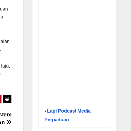
puan
du
jalan
.
laju,
n
›
Lagi Podcast Media
istem
Perpaduan
nan