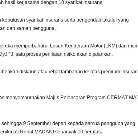
ah hasil kerjasama dengan 10 syarikat insurans.
an keputusan syarikat insurans serta pengendali takaful yang
uan dan saman pengguna.
bila mereka memperbaharui Lesen Kenderaan Motor (LKM) dan mem
yJPJ, satu proses penilaian risiko akan dijalankan.
diberikan diskaun atau rebat tambahan ke atas premium insuran
lepas menyempurnakan Majlis Pelancaran Program CERMAT MA
lan sehingga 9 September depan kepada semua pengguna yang
enikmati Rebat MADANI sebanyak 10 peratus.