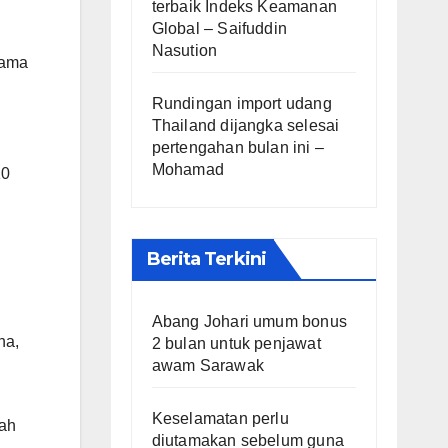
terbaik Indeks Keamanan
Global – Saifuddin
Nasution
sama
Rundingan import udang
Thailand dijangka selesai
pertengahan bulan ini –
Mohamad
10
Berita Terkini
Abang Johari umum bonus
na,
2 bulan untuk penjawat
awam Sarawak
Keselamatan perlu
lah
diutamakan sebelum guna