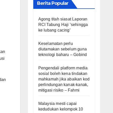
Berita Popular
Agong titah siasat Laporan
RCI Tabung Haji ‘sehingga
ke lubang cacing’
Keselamatan perlu
diutamakan sebelum guna
kan
teknologi baharu – Gobind
usi
Pengendali platform media
sosial boleh kena tindakan
mahkamah jika abaikan kod
 dan
perlindungan kanak-kanak,
mitigasi risiko – Fahmi
Malaysia mesti capai
kedudukan kelompok 10