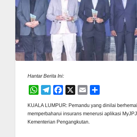
Hantar Berita Ini:
W
T
F
X
E
S
h
el
a
m
h
KUALA LUMPUR: Pemandu yang dinilai berhemah 
at
e
c
ail
ar
memperbaharui insurans menerusi aplikasi MyJPJ
s
gr
e
e
Kementerian Pengangkutan.
A
a
b