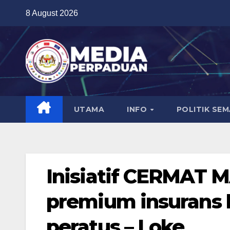
Skip
8 August 2026
to
content
UTAMA
INFO
POLITIK SE
Inisiatif CERMAT 
premium insurans 
peratus – Loke