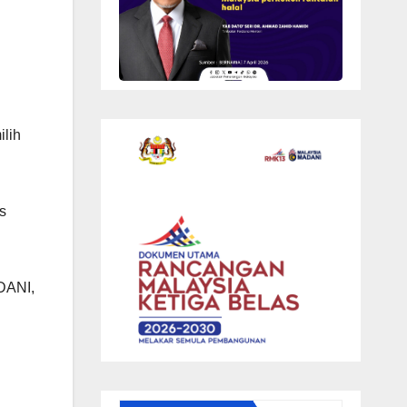
ilih
s
DANI,