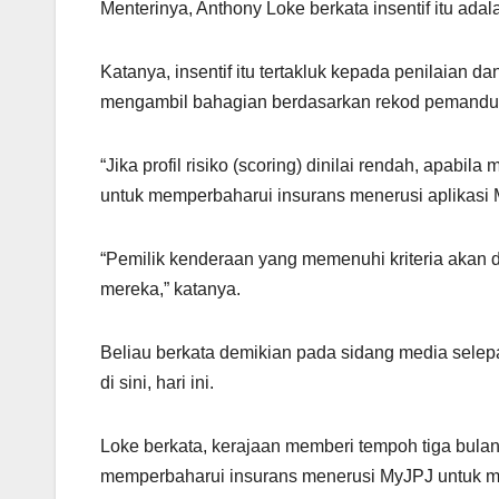
p
m
o
Menterinya, Anthony Loke berkata insentif itu adal
p
o
k
Katanya, insentif itu tertakluk kepada penilaian d
mengambil bahagian berdasarkan rekod pemand
“Jika profil risiko (scoring) dinilai rendah, apa
untuk memperbaharui insurans menerusi aplikasi M
“Pemilik kenderaan yang memenuhi kriteria akan 
mereka,” katanya.
Beliau berkata demikian pada sidang media se
di sini, hari ini.
Loke berkata, kerajaan memberi tempoh tiga bu
memperbaharui insurans menerusi MyJPJ untuk m