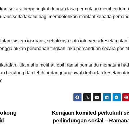
an secara berperingkat dengan fasa permulaan memberi tum
nsurans serta takaful bagi membolehkan manfaat kepada peman
dalam sistem insurans, sebaliknya satu intervensi keselamatan 
enggalakkan perubahan tingkah laku pemanduan secara positif
ktirafan, kita mahu melihat lebih ramai pemandu mematuhi had 
ahan berulang dan lebih bertanggungjawab terhadap keselamata
ne
sokong
Kerajaan komited perkukuh s
id
perlindungan sosial – Rama