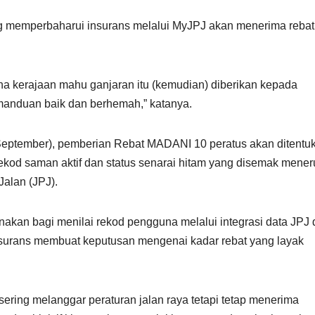
g memperbaharui insurans melalui MyJPJ akan menerima rebat
na kerajaan mahu ganjaran itu (kemudian) diberikan kepada
anduan baik dan berhemah,” katanya.
0 September), pemberian Rebat MADANI 10 peratus akan ditentu
ekod saman aktif dan status senarai hitam yang disemak mener
alan (JPJ).
nakan bagi menilai rekod pengguna melalui integrasi data JPJ
nsurans membuat keputusan mengenai kadar rebat yang layak
ing melanggar peraturan jalan raya tetapi tetap menerima