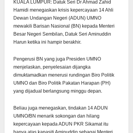
KUALA LUMPUR: Datuk Seri Dr Ahmad Zahid
at
e
c
ail
ar
Hamidi menegaskan krisis kepercayaan 14 Ahli
s
gr
e
e
Dewan Undangan Negeri (ADUN) UMNO
A
a
b
mewakili Barisan Nasional (BN) kepada Menteri
p
m
o
Besar Negeri Sembilan, Datuk Seri Aminuddin
p
o
Harun ketika ini hampir berakhir.
k
Pengerusi BN yang juga Presiden UMNO
menjelaskan, penyelesaian dijangka
dimuktamadkan menerusi rundingan Biro Politik
UMNO dan Biro Politik Pakatan Harapan (PH)
yang dijadual berlangsung minggu depan.
Beliau juga menegaskan, tindakan 14 ADUN
UMNO/BN menarik sokongan dan hilang
kepercayaan kepada ADUN PKR Sikamat itu
hanya atas kapasiti Aminuddin sebagai Menteri