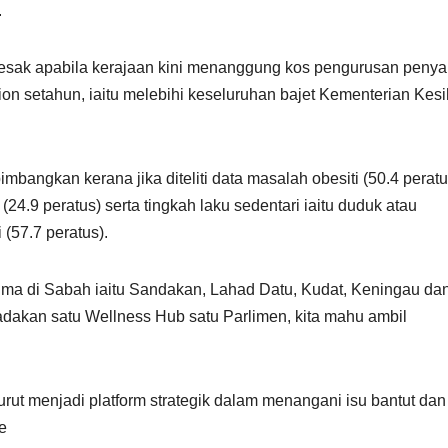
.
esak apabila kerajaan kini menanggung kos pengurusan penyak
on setahun, iaitu melebihi keseluruhan bajet Kementerian Kes
angkan kerana jika diteliti data masalah obesiti (50.4 peratu
 (24.9 peratus) serta tingkah laku sedentari iaitu duduk atau
(57.7 peratus).
lima di Sabah iaitu Sandakan, Lahad Datu, Kudat, Keningau da
gadakan satu Wellness Hub satu Parlimen, kita mahu ambil
urut menjadi platform strategik dalam menangani isu bantut dan
e