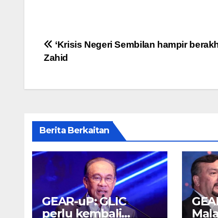
Post
‘Krisis Negeri Sembilan hampir berakhi
Zahid
navigation
Berita Berkaitan
GEAR-uP: GLIC
GEA
perlu kembali
Mala