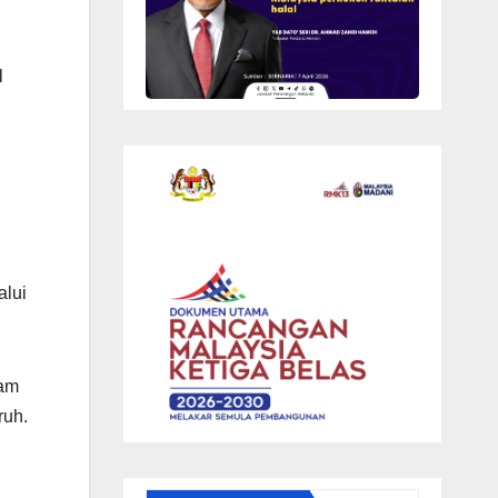
l
alui
lam
ruh.