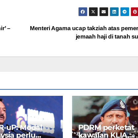
r’ –
Menteri Agama ucap takziah atas peme
jemaah haji di tanah s
R-uP: Modal
PDRM perketat
ysia perlu
kawalan KLIA,