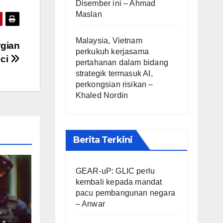
Disember ini – Ahmad
Maslan
Malaysia, Vietnam
rgian
perkukuh kerjasama
uci
pertahanan dalam bidang
strategik termasuk AI,
perkongsian risikan –
Khaled Nordin
Berita Terkini
GEAR-uP: GLIC perlu
kembali kepada mandat
pacu pembangunan negara
– Anwar