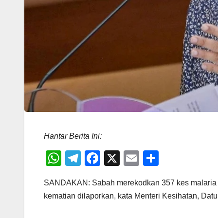
Hantar Berita Ini:
W
T
F
X
E
S
h
el
a
m
h
SANDAKAN: Sabah merekodkan 357 kes malaria mo
at
e
c
ail
ar
kematian dilaporkan, kata Menteri Kesihatan, Datu
s
gr
e
e