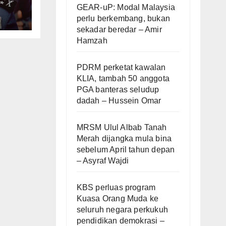
ota
GEAR-uP: Modal Malaysia
perlu berkembang, bukan
sekadar beredar – Amir
Hamzah
PDRM perketat kawalan
KLIA, tambah 50 anggota
PGA banteras seludup
dadah – Hussein Omar
MRSM Ulul Albab Tanah
Merah dijangka mula bina
sebelum April tahun depan
– Asyraf Wajdi
KBS perluas program
Kuasa Orang Muda ke
seluruh negara perkukuh
pendidikan demokrasi –