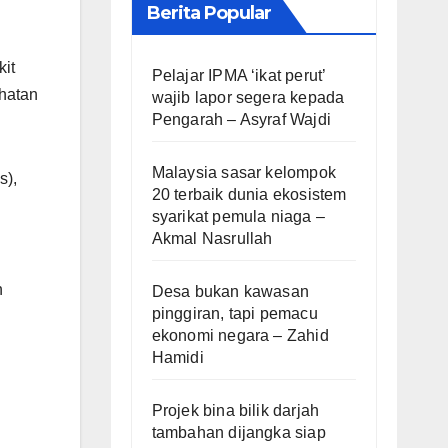
Berita Popular
it
Pelajar IPMA ‘ikat perut’
ihatan
wajib lapor segera kepada
Pengarah – Asyraf Wajdi
Malaysia sasar kelompok
s),
20 terbaik dunia ekosistem
syarikat pemula niaga –
Akmal Nasrullah
n
Desa bukan kawasan
pinggiran, tapi pemacu
ekonomi negara – Zahid
Hamidi
Projek bina bilik darjah
tambahan dijangka siap