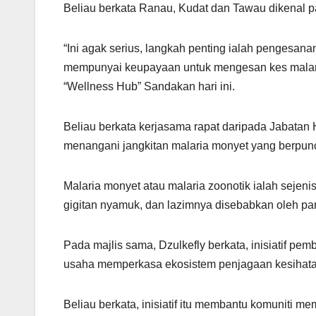
A
a
b
Beliau berkata Ranau, Kudat dan Tawau dikenal pa
p
m
o
p
o
“Ini agak serius, langkah penting ialah pengesana
k
mempunyai keupayaan untuk mengesan kes malari
“Wellness Hub” Sandakan hari ini.
Beliau berkata kerjasama rapat daripada Jabatan
menangani jangkitan malaria monyet yang berpun
Malaria monyet atau malaria zoonotik ialah sejen
gigitan nyamuk, dan lazimnya disebabkan oleh pa
Pada majlis sama, Dzulkefly berkata, inisiatif p
usaha memperkasa ekosistem penjagaan kesihata
Beliau berkata, inisiatif itu membantu komuniti 