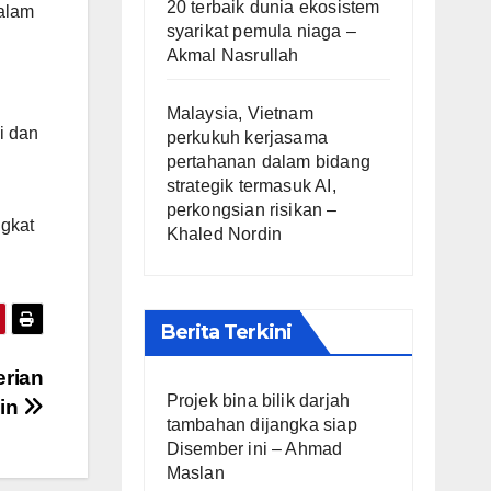
20 terbaik dunia ekosistem
Dalam
syarikat pemula niaga –
Akmal Nasrullah
Malaysia, Vietnam
i dan
perkukuh kerjasama
pertahanan dalam bidang
strategik termasuk AI,
perkongsian risikan –
gkat
Khaled Nordin
Berita Terkini
erian
Projek bina bilik darjah
nin
tambahan dijangka siap
Disember ini – Ahmad
Maslan