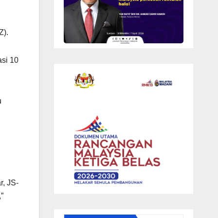
Z).
si 10
u
r, JS-
”