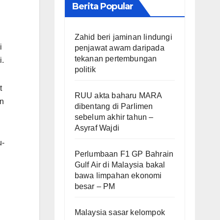
Berita Popular
Zahid beri jaminan lindungi
i
penjawat awam daripada
tekanan pertembungan
i.
politik
t
RUU akta baharu MARA
an
dibentang di Parlimen
sebelum akhir tahun –
Asyraf Wajdi
u-
Perlumbaan F1 GP Bahrain
Gulf Air di Malaysia bakal
bawa limpahan ekonomi
besar – PM
Malaysia sasar kelompok