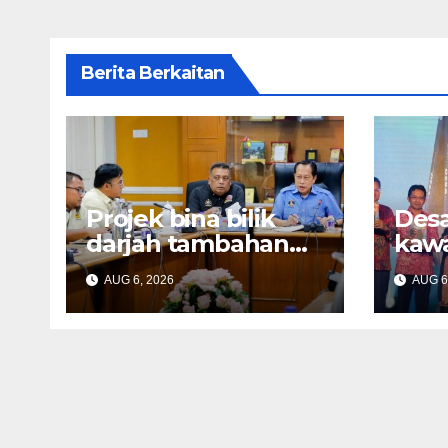
Berita Berkaitan
Projek bina bilik
Des
darjah tambahan
kawa
dijangka siap
tapi
AUG 6, 2026
AUG 6
Disember ini –
ekon
Ahmad Maslan
Zahi