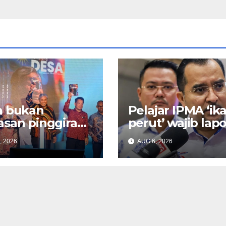
a bukan
Pelajar IPMA ‘ika
san pinggiran,
perut’ wajib lapo
 pemacu
segera kepada
, 2026
AUG 6, 2026
omi negara –
Pengarah – Asyr
d Hamidi
Wajdi