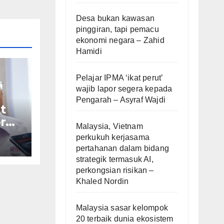
Desa bukan kawasan
pinggiran, tapi pemacu
ekonomi negara – Zahid
Hamidi
Pelajar IPMA ‘ikat perut’
wajib lapor segera kepada
Pengarah – Asyraf Wajdi
t
r
Malaysia, Vietnam
perkukuh kerjasama
af
pertahanan dalam bidang
strategik termasuk AI,
perkongsian risikan –
Khaled Nordin
Malaysia sasar kelompok
20 terbaik dunia ekosistem