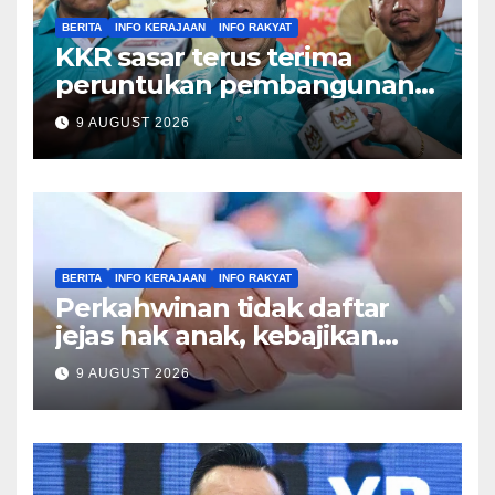
BERITA
INFO KERAJAAN
INFO RAKYAT
KKR sasar terus terima
peruntukan pembangunan
tertinggi dalam Belanjawan
9 AUGUST 2026
2027 – Ahmad Maslan
BERITA
INFO KERAJAAN
INFO RAKYAT
Perkahwinan tidak daftar
jejas hak anak, kebajikan
keluarga – Zulkifli
9 AUGUST 2026