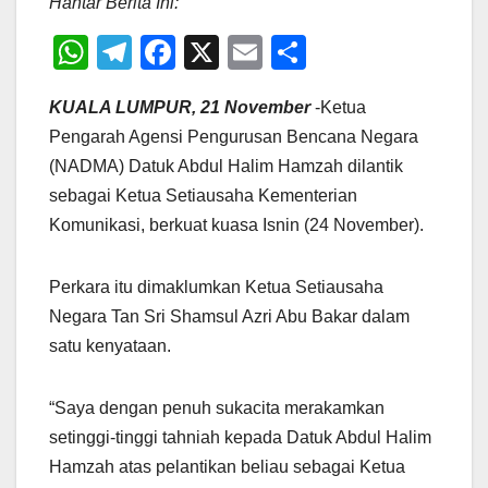
Hantar Berita Ini:
W
T
F
X
E
S
h
el
a
m
h
KUALA LUMPUR, 21 November
-Ketua
at
e
c
ail
ar
Pengarah Agensi Pengurusan Bencana Negara
s
gr
e
e
(NADMA) Datuk Abdul Halim Hamzah dilantik
A
a
b
sebagai Ketua Setiausaha Kementerian
p
m
o
Komunikasi, berkuat kuasa Isnin (24 November).
p
o
k
Perkara itu dimaklumkan Ketua Setiausaha
Negara Tan Sri Shamsul Azri Abu Bakar dalam
satu kenyataan.
“Saya dengan penuh sukacita merakamkan
setinggi-tinggi tahniah kepada Datuk Abdul Halim
Hamzah atas pelantikan beliau sebagai Ketua