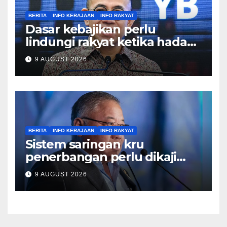
BERITA
INFO KERAJAAN
INFO RAKYAT
Dasar kebajikan perlu
lindungi rakyat ketika hadapi
kesusahan – Sim
9 AUGUST 2026
BERITA
INFO KERAJAAN
INFO RAKYAT
Sistem saringan kru
penerbangan perlu dikaji
semula, pulihkan keyakinan
9 AUGUST 2026
penumpang – Tiong