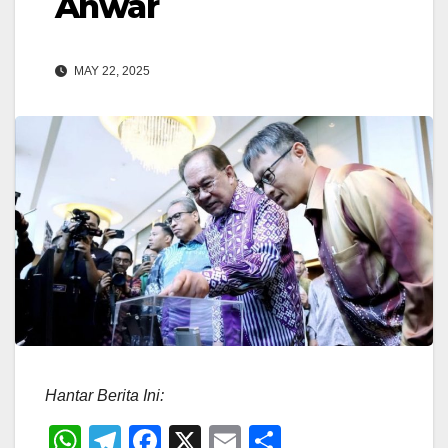
Anwar
MAY 22, 2025
Hantar Berita Ini:
W
T
F
X
E
S