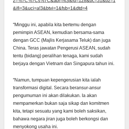
z=%7C%7Cs%7C&abl=NS&fu=128&bc=31&bz=1
&ifi=3&uci=a!3&btvi=1&fsb=1&dtd=4
“Minggu ini, apabila kita bertemu dengan
pemimpin ASEAN, kemudian bersama-sama
dengan GCC (Majlis Kerjasama Teluk) dan juga
China. Teras jawatan Pengerusi ASEAN, sudah
tentu (bidang) peralihan tenaga, kami sudah
berjaya dengan Vietnam dan Singapura tahun ini.
“Namun, tumpuan kepengerusian kita ialah
transformasi digital. Secara beransur-ansur
pengumuman ini akan dilakukan. Ia akan
mempamerkan bukan saja sikap dan komitmen
kita, tetapi sesuatu yang kami boleh saksikan,
bahawa negara jiran juga boleh berkongsi dan
menyokong usaha ini.