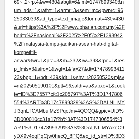
69~i.2~rp.4&w=430&abgtt=6&lmt=1747899340&n
um_ads=1&rafmt=1&armr=3&sem=mc&pwprc=96
25033039&ad_type=text_image&format=430×430
&url=https%3A%2F%2Fwww.bharian.com.my%2F
berita%2Fnasional%2F2025%2F05%2F1398942
%2Fmalaysia-tumpu-jadikan-asean-hab-digital-
kompetitif-
anwar&fwr=1&pra=3&rh=332&rw=398&rpe=1&res
p_fmts=3&sfro=1&wgl=1&fa=27&dt=17478993411
23&bpp=1&bdt=439&idt=1&shv=r20250520&mjsv
=m202505190101&ptt=9&saldr=aa&abxe=1&cook
ie=ID%3D75577cfc1c205797%3AT%3D1747806
554%3ART%3D1747899329%3AS%3DALNI_MY
Jf3qnLTCAMbuiMzSPqcJmv4QOQQ&gpic=UID%
3D000010cc31a17f2b%3AT%3D1747806554%3
ART%3D1747899329%3AS%3DALNI_MYAkeO9
yDX9v4oqPqCjw0hecQ_8PQ&eo_id_str=ID%3D3