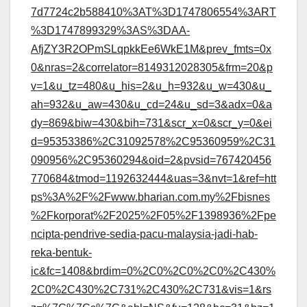
7d7724c2b588410%3AT%3D1747806554%3ART
%3D1747899329%3AS%3DAA-
AfjZY3R2OPmSLqpkkEe6WkE1M&prev_fmts=0x
0&nras=2&correlator=8149312028305&frm=20&p
v=1&u_tz=480&u_his=2&u_h=932&u_w=430&u_
ah=932&u_aw=430&u_cd=24&u_sd=3&adx=0&a
dy=869&biw=430&bih=731&scr_x=0&scr_y=0&ei
d=95353386%2C31092578%2C95360959%2C31
090956%2C95360294&oid=2&pvsid=767420456
770684&tmod=1192632444&uas=3&nvt=1&ref=htt
ps%3A%2F%2Fwww.bharian.com.my%2Fbisnes
%2Fkorporat%2F2025%2F05%2F1398936%2Fpe
ncipta-pendrive-sedia-pacu-malaysia-jadi-hab-
reka-bentuk-
ic&fc=1408&brdim=0%2C0%2C0%2C0%2C430%
2C0%2C430%2C731%2C430%2C731&vis=1&rs