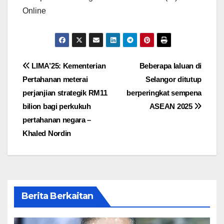
Online
Post
LIMA’25: Kementerian
Beberapa laluan di
Pertahanan meterai
Selangor ditutup
navigation
perjanjian strategik RM11
berperingkat sempena
bilion bagi perkukuh
ASEAN 2025
pertahanan negara –
Khaled Nordin
Berita Berkaitan