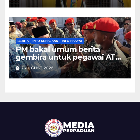
BERITA
INFO KERAJAAN
INFO RAKYAT
PM bakal umum berita
gembira untuk pegawai ATM,
PDRM pada Malam Ambang
7 AUGUST 2026
Merdeka