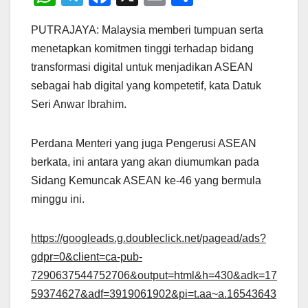
h
el
a
m
h
PUTRAJAYA: Malaysia memberi tumpuan serta
at
e
c
ail
ar
menetapkan komitmen tinggi terhadap bidang
s
gr
e
e
transformasi digital untuk menjadikan ASEAN
A
a
b
sebagai hab digital yang kompetetif, kata Datuk
p
m
o
Seri Anwar Ibrahim.
p
o
k
Perdana Menteri yang juga Pengerusi ASEAN
berkata, ini antara yang akan diumumkan pada
Sidang Kemuncak ASEAN ke-46 yang bermula
minggu ini.
https://googleads.g.doubleclick.net/pagead/ads?
gdpr=0&client=ca-pub-
7290637544752706&output=html&h=430&adk=17
59374627&adf=3919061902&pi=t.aa~a.16543643