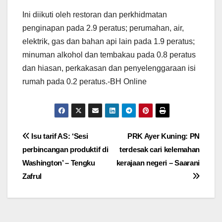
Ini diikuti oleh restoran dan perkhidmatan
penginapan pada 2.9 peratus; perumahan, air,
elektrik, gas dan bahan api lain pada 1.9 peratus;
minuman alkohol dan tembakau pada 0.8 peratus
dan hiasan, perkakasan dan penyelenggaraan isi
rumah pada 0.2 peratus.-BH Online
Post
Isu tarif AS: ‘Sesi
PRK Ayer Kuning: PN
perbincangan produktif di
terdesak cari kelemahan
navigation
Washington’ – Tengku
kerajaan negeri – Saarani
Zafrul