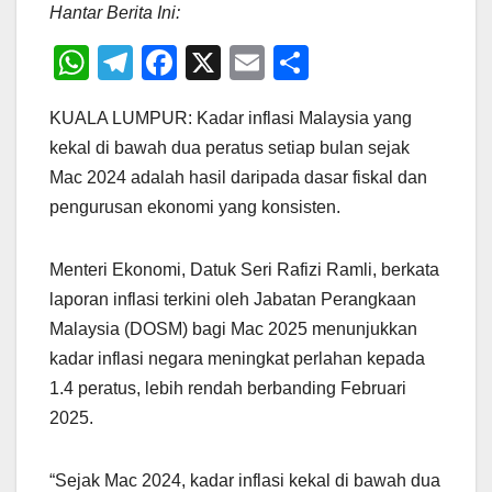
Hantar Berita Ini:
W
T
F
X
E
S
h
el
a
m
h
KUALA LUMPUR: Kadar inflasi Malaysia yang
at
e
c
ail
ar
kekal di bawah dua peratus setiap bulan sejak
s
gr
e
e
Mac 2024 adalah hasil daripada dasar fiskal dan
A
a
b
pengurusan ekonomi yang konsisten.
p
m
o
p
o
Menteri Ekonomi, Datuk Seri Rafizi Ramli, berkata
k
laporan inflasi terkini oleh Jabatan Perangkaan
Malaysia (DOSM) bagi Mac 2025 menunjukkan
kadar inflasi negara meningkat perlahan kepada
1.4 peratus, lebih rendah berbanding Februari
2025.
“Sejak Mac 2024, kadar inflasi kekal di bawah dua