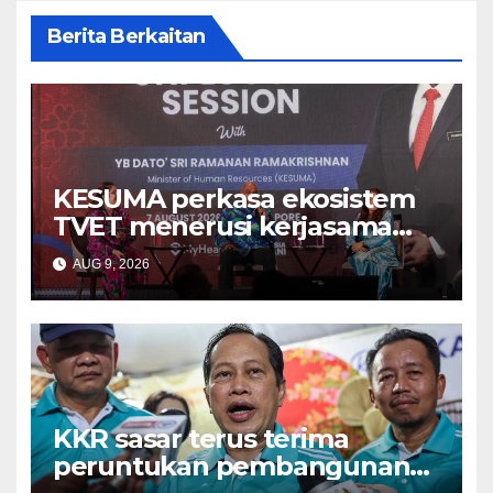
Berita Berkaitan
KESUMA perkasa ekosistem
TVET menerusi kerjasama
ADTEC-ITE Singapura –
AUG 9, 2026
Ramanan
KKR sasar terus terima
peruntukan pembangunan