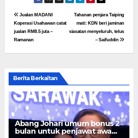
Post
Jualan MADANI
Tahanan penjara Taiping
Koperasi Usahawan catat
mati: KDN beri jaminan
navigation
jualan RM8.5 juta –
siasatan menyeluruh, telus
Ramanan
– Saifuddin
Berita Berkaitan
Abang Johari umum bonus 2
bulan untuk penjawat awam