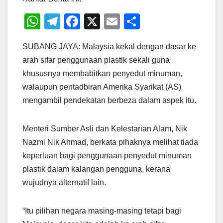
W
T
F
X
E
S
h
el
a
m
h
SUBANG JAYA: Malaysia kekal dengan dasar ke
at
e
c
ail
ar
arah sifar penggunaan plastik sekali guna
s
gr
e
e
khususnya membabitkan penyedut minuman,
A
a
b
walaupun pentadbiran Amerika Syarikat (AS)
p
m
o
mengambil pendekatan berbeza dalam aspek itu.
p
o
k
Menteri Sumber Asli dan Kelestarian Alam, Nik
Nazmi Nik Ahmad, berkata pihaknya melihat tiada
keperluan bagi penggunaan penyedut minuman
plastik dalam kalangan pengguna, kerana
wujudnya alternatif lain.
“Itu pilihan negara masing-masing tetapi bagi