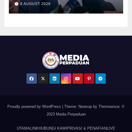
ramai golongan muda –
8 AUGUST 2026
Saarani
Proudly powered by WordPress
|
Theme: Newsup by
Themeansar
. ©
2023 Media Perpaduan
UTAMA
LINK
HUBUNGI KAMI
PRIVASI & PENAFIAN
LIVE