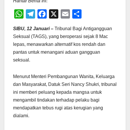
Hantar Berita Ini:
W
T
F
X
E
S
h
el
a
m
h
SIBU, 12 Januari –
Tribunal Bagi Antigangguan
at
e
c
ail
ar
Seksual (TAGS), yang beroperasi sejak 8 Mac
s
gr
e
e
lepas, menawarkan alternatif kos rendah dan
A
a
b
pantas untuk menangani aduan gangguan
p
m
o
seksual.
p
o
k
Menurut Menteri Pembangunan Wanita, Keluarga
dan Masyarakat, Datuk Seri Nancy Shukri, tribunal
ini memberi peluang kepada mangsa untuk
mengambil tindakan terhadap pelaku bagi
mendapatkan tebus rugi atas kerugian yang
dialami.