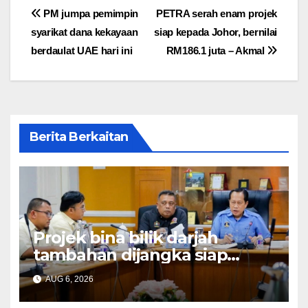
Post
PM jumpa pemimpin
PETRA serah enam projek
syarikat dana kekayaan
siap kepada Johor, bernilai
navigation
berdaulat UAE hari ini
RM186.1 juta – Akmal
Berita Berkaitan
Projek bina bilik darjah
tambahan dijangka siap
Disember ini – Ahmad Maslan
AUG 6, 2026