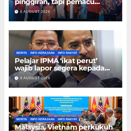
pinggiran, tapi pemacu
ekonomi negara – Zahid
6 AUGUST 2026
Hamidi
BERITA
INFO KERAJAAN
INFO RAKYAT
Pelajar IPMA ‘ikat perut’
wajib lapor segera kepada
Pengarah – Asyraf Wajdi
6 AUGUST 2026
BERITA
INFO KERAJAAN
INFO RAKYAT
Malaysia, Vietnam perkukuh