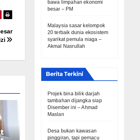
bawa limpahan ekonomi
besar – PM
Malaysia sasar kelompok
besar
20 terbaik dunia ekosistem
izi
syarikat pemula niaga –
Akmal Nasrullah
Berita Terkini
Projek bina bilik darjah
tambahan dijangka siap
Disember ini – Ahmad
Maslan
t
Desa bukan kawasan
pinggiran, tapi pemacu
r