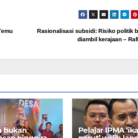
 Temu
Rasionalisasi subsidi: Risiko politik 
diambil kerajaan – Raf
a bukan
Pelajar IPMA ‘ika
san pinggiran,
perut’ wajib lapo