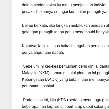
p
o
dalam pindaan akta itu mahu menjadikan individu t
k
pesakit, bukannya sebagai kumpulan penagih yang
Beliau berkata, jika langkah melakukan pindaan 
golongan penagih tanpa perlu menempuhi banyak 
Katanya, ia sekali gus bakal mengubah persepsi n
penyalahgunaan dadah.
“Sebelum ini kes-kes pemulihan perlu dinilai dah
Malaysia (KKM) namun melalui pindaan ini penag
Kebangsaan (AADK) yang terlatih dan mempunyai 
perubatan hospital.
“Pada masa ini, kita (KDN) sedang menunggu gili
beberapa hari lagi, selain berharap dapat sokon