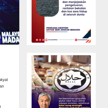
kyat
kan
n