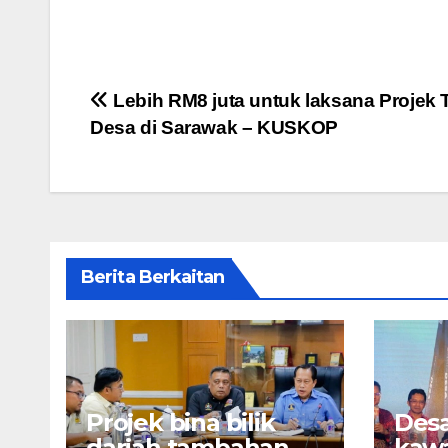
Post
Lebih RM8 juta untuk laksana Projek
Desa di Sarawak – KUSKOP
navigation
Berita Berkaitan
Projek bina bilik
Des
darjah tambahan
kawa