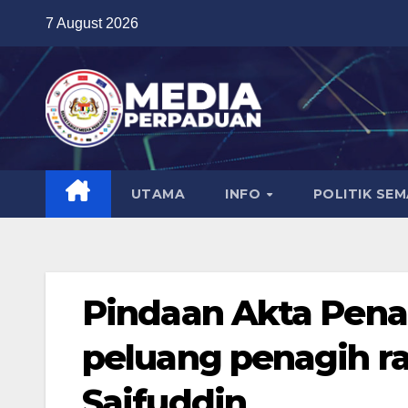
Skip
7 August 2026
to
content
UTAMA
INFO
POLITIK SE
Pindaan Akta Penag
peluang penagih ra
Saifuddin