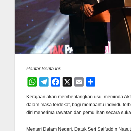
Hantar Berita Ini:
W
T
F
X
E
S
h
el
a
m
h
Kerajaan akan membentangkan usul meminda Akt
at
e
c
ail
ar
dalam masa terdekat, bagi membantu individu te
s
gr
e
e
diri menerima rawatan dan pemulihan secara suka
A
a
b
p
m
o
Menteri Dalam Negeri, Datuk Seri Saifuddin Nasu