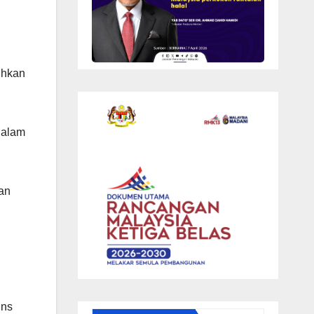
ihkan
dalam
tan
ins