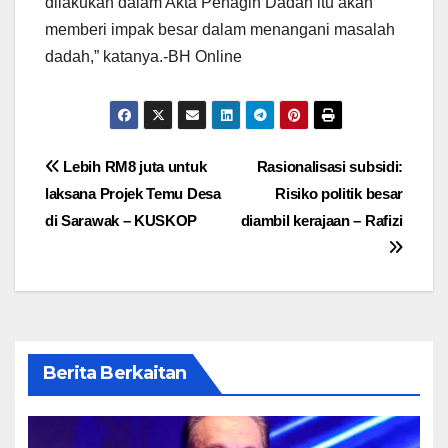
dilakukan dalam Akta Penagih Dadah itu akan
memberi impak besar dalam menangani masalah
dadah,” katanya.-BH Online
Post
Lebih RM8 juta untuk
Rasionalisasi subsidi:
laksana Projek Temu Desa
Risiko politik besar
navigation
di Sarawak – KUSKOP
diambil kerajaan – Rafizi
Berita Berkaitan