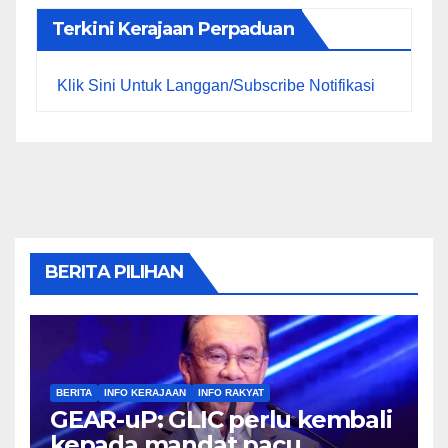
Terkini Kerajaan Perpaduan
Klik Sini Untuk Langgan/Subscribe Notifikasi
BERITA PILIHAN
BERITA
INFO KERAJAAN
INFO RAKYAT
GEAR-uP: GLIC perlu kembali
kepada mandat pacu