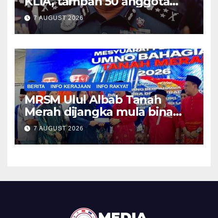
KLIA, tambah 50 anggota
PGA banteras seludup dadah
7 AUGUST 2026
– Hussein Omar
BERITA
INFO KERAJAAN
INFO RAKYAT
MRSM Ulul Albab Tanah
Merah dijangka mula bina
sebelum April tahun depan –
7 AUGUST 2026
Asyraf Wajdi