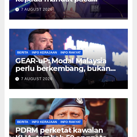
pembangunan negara –
7 AUGUST 2026
Anwar
BERITA
INFO KERAJAAN
INFO RAKYAT
GEAR-uP: Modal Malaysia
perlu berkembang, bukan
sekadar beredar – Amir
7 AUGUST 2026
Hamzah
BERITA
INFO KERAJAAN
INFO RAKYAT
PDRM perketat kawalan