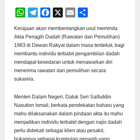
W
T
F
X
E
S
h
el
a
m
h
Kerajaan akan membentangkan usul meminda
at
e
c
ail
ar
Akta Penagih Dadah (Rawatan dan Pemulihan)
s
gr
e
e
1983 di Dewan Rakyat dalam masa terdekat, bagi
A
a
b
membantu individu terbabit pengambilan dadah
p
m
o
mendapat kesedaran untuk menawarkan diri
p
o
menerima rawatan dan pemulihan secara
sukarela.
k
Menteri Dalam Negeri, Datuk Seri Saifuddin
Nasution Ismail, berkata pendekatan baharu yang
mahu dilaksanakan dalam pindaan akta itu mahu
menjadikan individu terbabit dengan najis dadah
perlu didekati sebagai klien atau pesakit,
bukannya sebagai kumpulan penagih yang