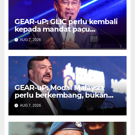
GEAR-uP: GLIC perlu kembali
kepada mandat pacu
pembangunan negara –
AUG 7, 2026
Anwar
GEAR-uP: Modal Malaysia
perlu berkembang, bukan
sekadar beredar – Amir
AUG 7, 2026
Hamzah