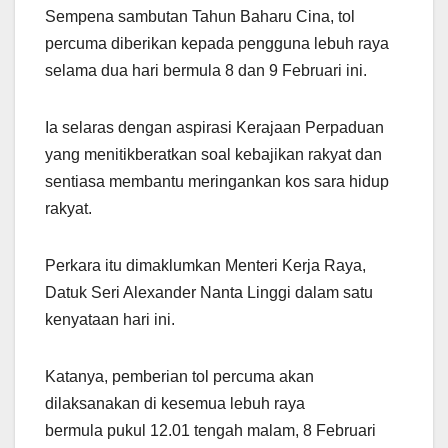
Sempena sambutan Tahun Baharu Cina, tol
at
e
c
ail
ar
percuma diberikan kepada pengguna lebuh raya
s
gr
e
e
selama dua hari bermula 8 dan 9 Februari ini.
A
a
b
p
m
o
Ia selaras dengan aspirasi Kerajaan Perpaduan
p
o
yang menitikberatkan soal kebajikan rakyat dan
k
sentiasa membantu meringankan kos sara hidup
rakyat.
Perkara itu dimaklumkan Menteri Kerja Raya,
Datuk Seri Alexander Nanta Linggi dalam satu
kenyataan hari ini.
Katanya, pemberian tol percuma akan
dilaksanakan di kesemua lebuh raya
bermula pukul 12.01 tengah malam, 8 Februari