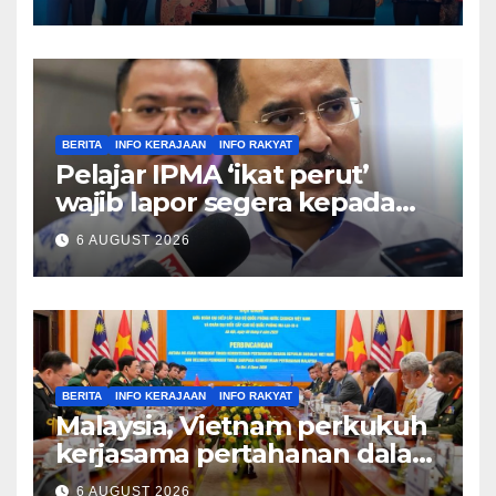
Hamidi
BERITA
INFO KERAJAAN
INFO RAKYAT
Pelajar IPMA ‘ikat perut’
wajib lapor segera kepada
Pengarah – Asyraf Wajdi
6 AUGUST 2026
BERITA
INFO KERAJAAN
INFO RAKYAT
Malaysia, Vietnam perkukuh
kerjasama pertahanan dalam
bidang strategik termasuk
6 AUGUST 2026