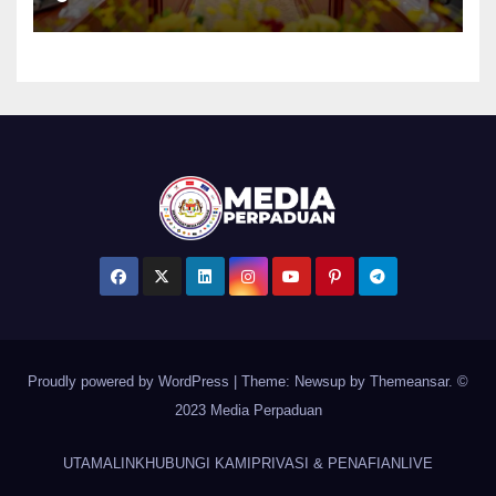
AI, perkongsian risikan –
Khaled Nordin
Proudly powered by WordPress
|
Theme: Newsup by
Themeansar
. ©
2023 Media Perpaduan
UTAMA
LINK
HUBUNGI KAMI
PRIVASI & PENAFIAN
LIVE