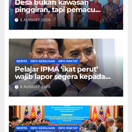
Desa bukan kawasan
pinggiran, tapi pemacu
ekonomi negara – Zahid
6 AUGUST 2026
Hamidi
BERITA
INFO KERAJAAN
INFO RAKYAT
Pelajar IPMA ‘ikat perut’
wajib lapor segera kepada
Pengarah – Asyraf Wajdi
6 AUGUST 2026
BERITA
INFO KERAJAAN
INFO RAKYAT