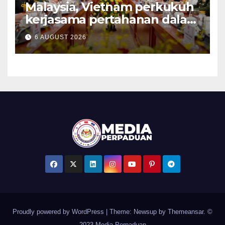
Malaysia, Vietnam perkukuh
kerjasama pertahanan dalam
bidang strategik termasuk
6 AUGUST 2026
AI, perkongsian risikan –
Khaled Nordin
Proudly powered by WordPress
|
Theme: Newsup by
Themeansar
. ©
2023 Media Perpaduan