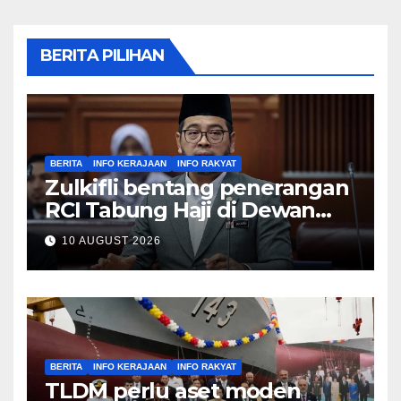
BERITA PILIHAN
BERITA
INFO KERAJAAN
INFO RAKYAT
Zulkifli bentang penerangan
RCI Tabung Haji di Dewan
Rakyat esok
10 AUGUST 2026
BERITA
INFO KERAJAAN
INFO RAKYAT
TLDM perlu aset moden