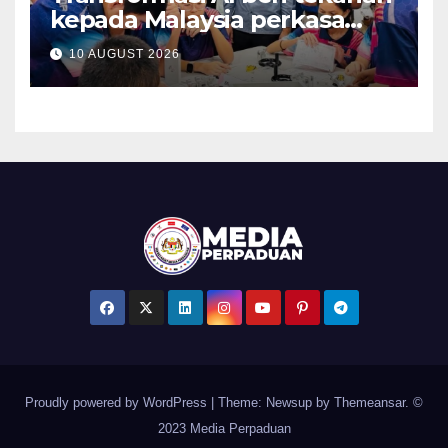
kepada Malaysia perkasa
bakat berkemahiran tinggi –
10 AUGUST 2026
Akmal
Proudly powered by WordPress
|
Theme: Newsup by
Themeansar
. ©
2023 Media Perpaduan