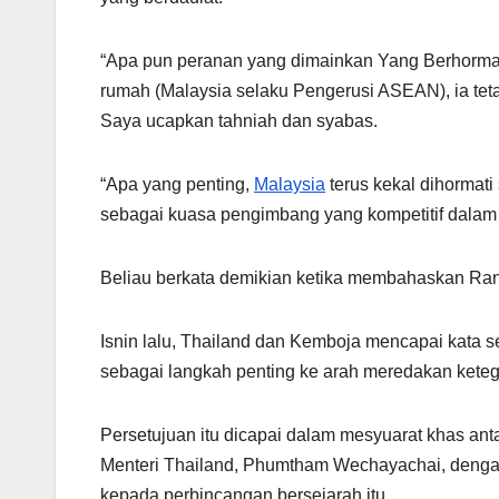
k
“Apa pun peranan yang dimainkan Yang Berhorma
rumah (Malaysia selaku Pengerusi ASEAN), ia teta
Saya ucapkan tahniah dan syabas.
“Apa yang penting,
Malaysia
terus kekal dihormati
sebagai kuasa pengimbang yang kompetitif dalam 
Beliau berkata demikian ketika membahaskan Ran
Isnin lalu, Thailand dan Kemboja mencapai kata s
sebagai langkah penting ke arah meredakan ke
Persetujuan itu dicapai dalam mesyuarat khas a
Menteri Thailand, Phumtham Wechayachai, denga
kepada perbincangan bersejarah itu.