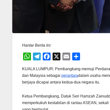
Hantar Berita Ini:
W
T
F
X
E
S
h
el
a
m
h
KUALA LUMPUR: Pembangkang memuji Perdana Ment
at
e
c
ail
ar
dan Malaysia sebagai
perantara
dalam usaha mend
s
gr
e
e
berjaya dicapai antara kedua-dua negara itu.
A
a
b
p
m
o
Ketua Pembangkang, Datuk Seri Hamzah Zainudd
p
o
memperkukuh kestabilan di rantau ASEAN, sekali
yang berdaulat.