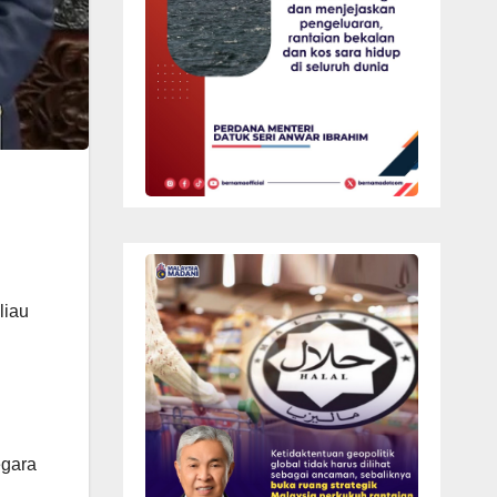
liau
egara