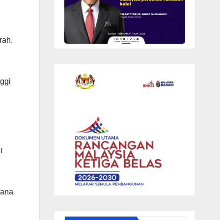
n
rah.
ggi
t
dana