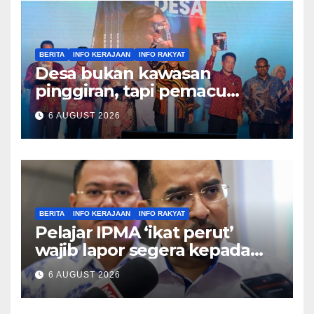
BERITA
INFO KERAJAAN
INFO RAKYAT
Desa bukan kawasan
pinggiran, tapi pemacu
ekonomi negara – Zahid
6 AUGUST 2026
Hamidi
BERITA
INFO KERAJAAN
INFO RAKYAT
Pelajar IPMA ‘ikat perut’
wajib lapor segera kepada
Pengarah – Asyraf Wajdi
6 AUGUST 2026