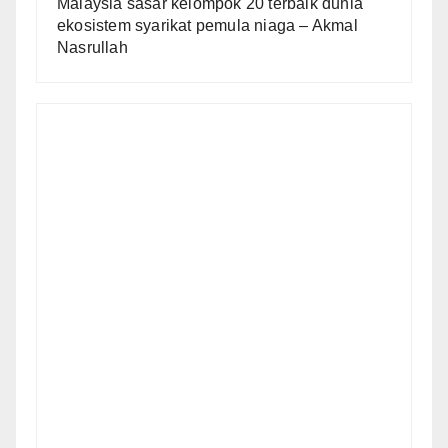
Malaysia sasar kelompok 20 terbaik dunia
ekosistem syarikat pemula niaga – Akmal
Nasrullah