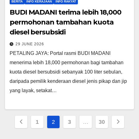
BERITA
INFO KERAJAAN
INFO RAKYAT
BUDI MADANI terima lebih 18,000
permohonan tambahan kuota
diesel bersubsidi
29 JUNE 2026
PETALING JAYA: Portal rasmi BUDI MADANI
menerima lebih 18,000 permohonan bagi tambahan
kuota diesel bersubsidi sebanyak 100 liter sebulan,
daripada pemilik kenderaan diesel jenis pikap dan jip
yang layak, setakat…
Posts
1
2
3
…
30
pagination