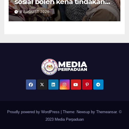
sosial boleh kena tindakan
mahkamah jika abaikan kod
8 AUGUST 2026
perlindungan kanak-kanak,
mitigasi risiko – Fahmi
Proudly powered by WordPress
|
Theme: Newsup by
Themeansar
. ©
2023 Media Perpaduan