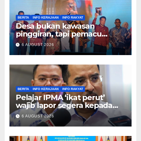
BERITA
INFO KERAJAAN
INFO RAKYAT
Desa bukan kawasan
pinggiran, tapi pemacu
ekonomi negara – Zahid
6 AUGUST 2026
Hamidi
BERITA
INFO KERAJAAN
INFO RAKYAT
Pelajar IPMA ‘ikat perut’
wajib lapor segera kepada
Pengarah – Asyraf Wajdi
6 AUGUST 2026