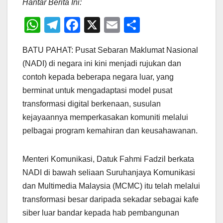
Hantar Berita Ini:
W
T
F
X
E
S
h
el
a
m
h
BATU PAHAT: Pusat Sebaran Maklumat Nasional
at
e
c
ail
ar
(NADI) di negara ini kini menjadi rujukan dan
s
gr
e
e
contoh kepada beberapa negara luar, yang
A
a
b
berminat untuk mengadaptasi model pusat
p
m
o
transformasi digital berkenaan, susulan
p
o
kejayaannya memperkasakan komuniti melalui
pelbagai program kemahiran dan keusahawanan.
k
Menteri Komunikasi, Datuk Fahmi Fadzil berkata
NADI di bawah seliaan Suruhanjaya Komunikasi
dan Multimedia Malaysia (MCMC) itu telah melalui
transformasi besar daripada sekadar sebagai kafe
siber luar bandar kepada hab pembangunan