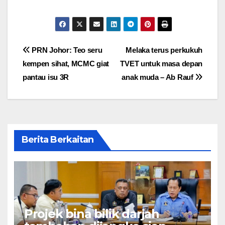
Post
PRN Johor: Teo seru
Melaka terus perkukuh
kempen sihat, MCMC giat
TVET untuk masa depan
navigation
pantau isu 3R
anak muda – Ab Rauf
Berita Berkaitan
Projek bina bilik darjah