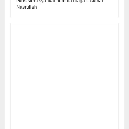
ekosistem syarikat pemula niaga – Akmal
Nasrullah