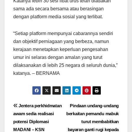
Katanya lebih 30 sesi libat urus telah diadakan
sama ada secara bersama atau berasingan
dengan platform media sosial yang terlibat.
“Setiap platform mempunyai cabarannya sendiri
dan objektif perniagaan yang berbeza, namun
kerajaan menetapkan keperluan pengesahan
umur ini selaras dengan amalan yang turut
dilaksanakan di lebih 25 negara di seluruh dunia,”
katanya. – BERNAMA
Post
Jentera perkhidmatan
Pindaan undang-undang
awam sedia realisasi
berkaitan pemandu mabuk
navigation
potensi Diplomasi
turut membabitkan
MADANI – KSN
bayaran ganti rugi kepada