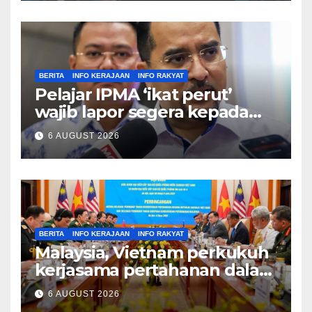
BERITA
INFO KERAJAAN
INFO RAKYAT
Pelajar IPMA ‘ikat perut’
wajib lapor segera kepada
Pengarah – Asyraf Wajdi
6 AUGUST 2026
BERITA
INFO KERAJAAN
INFO RAKYAT
Malaysia, Vietnam perkukuh
kerjasama pertahanan dalam
bidang strategik termasuk
6 AUGUST 2026
AI, perkongsian risikan –