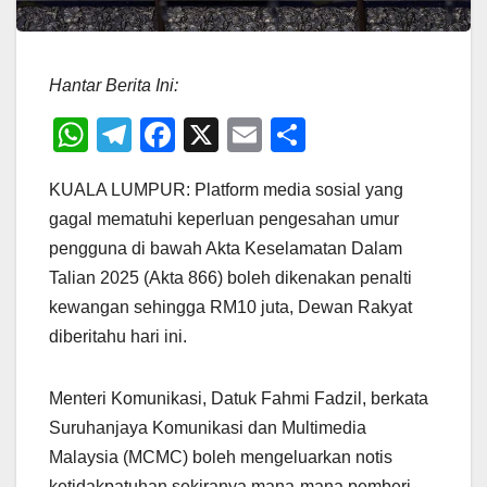
Hantar Berita Ini:
W
T
F
X
E
S
h
el
a
m
h
KUALA LUMPUR: Platform media sosial yang
at
e
c
ail
ar
gagal mematuhi keperluan pengesahan umur
s
gr
e
e
pengguna di bawah Akta Keselamatan Dalam
A
a
b
Talian 2025 (Akta 866) boleh dikenakan penalti
p
m
o
kewangan sehingga RM10 juta, Dewan Rakyat
p
o
diberitahu hari ini.
k
Menteri Komunikasi, Datuk Fahmi Fadzil, berkata
Suruhanjaya Komunikasi dan Multimedia
Malaysia (MCMC) boleh mengeluarkan notis
ketidakpatuhan sekiranya mana-mana pemberi