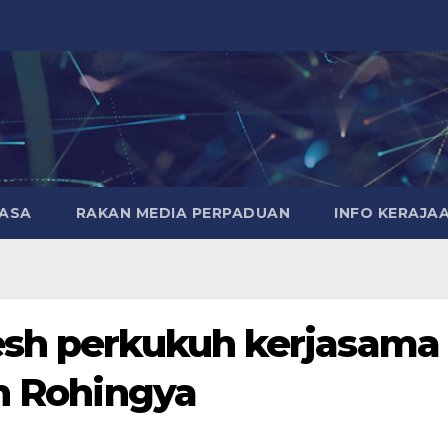
MASA
RAKAN MEDIA PERPADUAN
INFO KERAJA
esh perkukuh kerjasama
an Rohingya