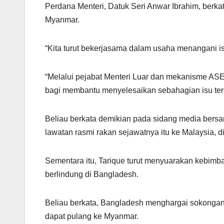
A
a
b
Perdana Menteri, Datuk Seri Anwar Ibrahim, berka
p
m
o
Myanmar.
p
o
k
“Kita turut bekerjasama dalam usaha menangani i
“Melalui pejabat Menteri Luar dan mekanisme AS
bagi membantu menyelesaikan sebahagian isu terb
Beliau berkata demikian pada sidang media ber
lawatan rasmi rakan sejawatnya itu ke Malaysia, di s
Sementara itu, Tarique turut menyuarakan kebim
berlindung di Bangladesh.
Beliau berkata, Bangladesh menghargai sokongan
dapat pulang ke Myanmar.