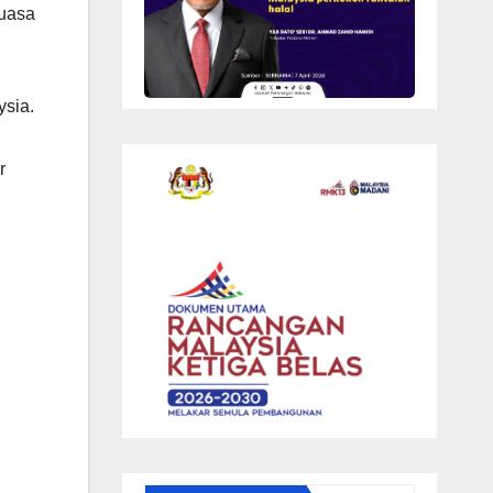
kuasa
ysia.
r