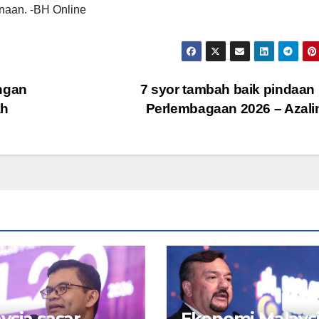
enaan. -BH Online
engan
7 syor tambah baik pindaa
ah
Perlembagaan 2026 – Azal
ysia sasar
Ekonomi Malaysi