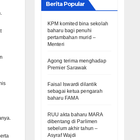
Berita Popular
.
KPM komited bina sekolah
baharu bagi penuhi
t
pertambahan murid –
Menteri
an
Agong terima menghadap
Premier Sarawak
nis
Faisal Iswardi dilantik
sebagai ketua pengarah
baharu FAMA
RUU akta baharu MARA
anya.
dibentang di Parlimen
sebelum akhir tahun –
Asyraf Wajdi
erta