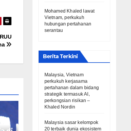
Mohamed Khaled lawat
Vietnam, perkukuh
hubungan pertahanan
serantau
n RUU
ina
Berita Terkini
Malaysia, Vietnam
perkukuh kerjasama
pertahanan dalam bidang
strategik termasuk AI,
perkongsian risikan –
Khaled Nordin
Malaysia sasar kelompok
20 terbaik dunia ekosistem
a di