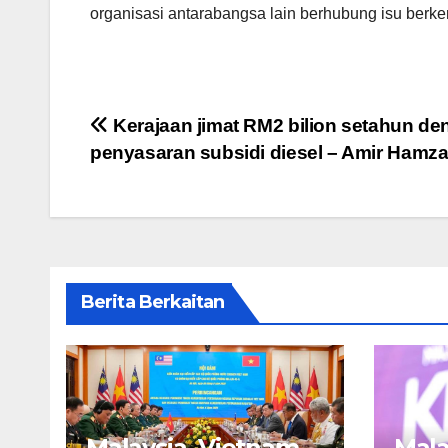
organisasi antarabangsa lain berhubung isu berk
Post
Kerajaan jimat RM2 bilion setahun d
penyasaran subsidi diesel – Amir Hamz
navigation
Berita Berkaitan
Malaysia, Vietnam
Mala