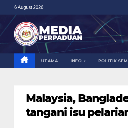
Skip
6 August 2026
to
content
UTAMA
INFO
POLITIK SE
Malaysia, Banglad
tangani isu pelari