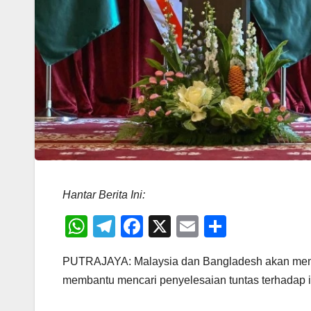
Hantar Berita Ini:
W
T
F
X
E
S
h
el
a
m
h
PUTRAJAYA: Malaysia dan Bangladesh akan mem
at
e
c
ail
ar
membantu mencari penyelesaian tuntas terhadap i
s
gr
e
e