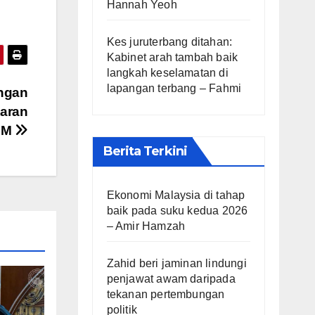
Hannah Yeoh
Kes juruterbang ditahan:
Kabinet arah tambah baik
langkah keselamatan di
lapangan terbang – Fahmi
ngan
taran
 PM
Berita Terkini
Ekonomi Malaysia di tahap
baik pada suku kedua 2026
– Amir Hamzah
Zahid beri jaminan lindungi
penjawat awam daripada
tekanan pertembungan
politik