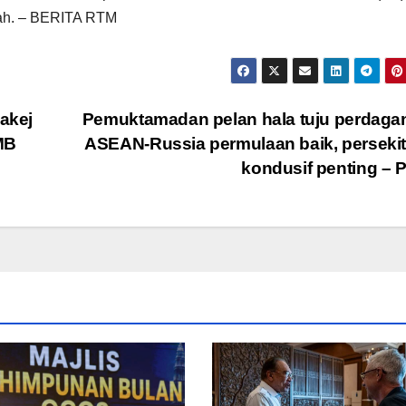
tuah. – BERITA RTM
Pakej
Pemuktamadan pelan hala tuju perdaga
MB
ASEAN-Russia permulaan baik, perseki
kondusif penting –