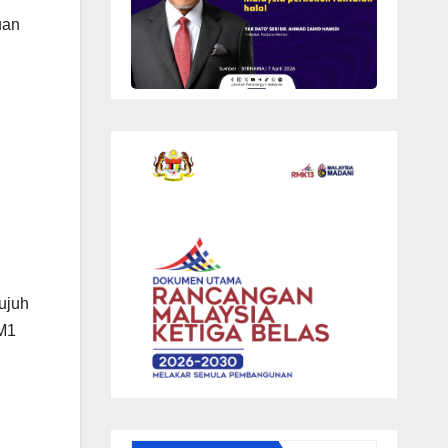
uan
ujuh
RM1