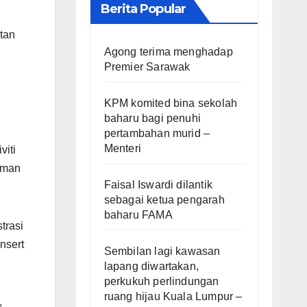
Berita Popular
tan
Agong terima menghadap
Premier Sarawak
KPM komited bina sekolah
baharu bagi penuhi
pertambahan murid –
Menteri
viti
uman
Faisal Iswardi dilantik
sebagai ketua pengarah
baharu FAMA
trasi
nsert
Sembilan lagi kawasan
lapang diwartakan,
perkukuh perlindungan
ruang hijau Kuala Lumpur –
,