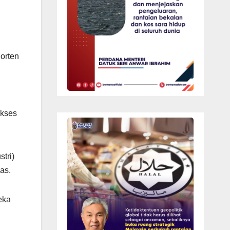
orten
akses
tri)
as.
eka