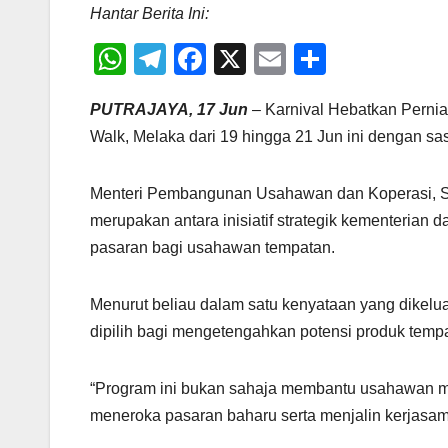
Hantar Berita Ini:
W
T
F
X
E
S
h
el
a
m
h
PUTRAJAYA, 17 Jun
– Karnival Hebatkan Pernia
at
e
c
ail
ar
Walk, Melaka dari 19 hingga 21 Jun ini dengan s
s
gr
e
e
A
a
b
Menteri Pembangunan Usahawan dan Koperasi, St
p
m
o
merupakan antara inisiatif strategik kementeri
p
o
pasaran bagi usahawan tempatan.
k
Menurut beliau dalam satu kenyataan yang dikelua
dipilih bagi mengetengahkan potensi produk temp
“Program ini bukan sahaja membantu usahawan me
meneroka pasaran baharu serta menjalin kerjasama