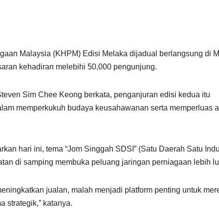
gaan Malaysia (KHPM) Edisi Melaka dijadual berlangsung di M
asaran kehadiran melebihi 50,000 pengunjung.
even Sim Chee Keong berkata, penganjuran edisi kedua itu
an dalam memperkukuh budaya keusahawanan serta memperluas 
rkan hari ini, tema “Jom Singgah SDSI” (Satu Daerah Satu Indus
atan di samping membuka peluang jaringan perniagaan lebih lu
ningkatkan jualan, malah menjadi platform penting untuk mer
 strategik,” katanya.