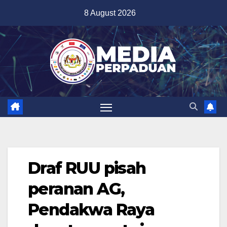
Skip
8 August 2026
to
content
Draf RUU pisah
peranan AG,
Pendakwa Raya