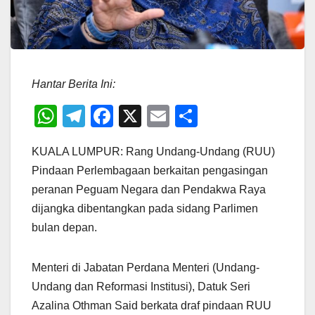
Hantar Berita Ini:
W
T
F
X
E
S
h
el
a
m
h
KUALA LUMPUR: Rang Undang-Undang (RUU)
at
e
c
ail
ar
Pindaan Perlembagaan berkaitan pengasingan
s
gr
e
e
peranan Peguam Negara dan Pendakwa Raya
A
a
b
dijangka dibentangkan pada sidang Parlimen
p
m
o
bulan depan.
p
o
k
Menteri di Jabatan Perdana Menteri (Undang-
Undang dan Reformasi Institusi), Datuk Seri
Azalina Othman Said berkata draf pindaan RUU