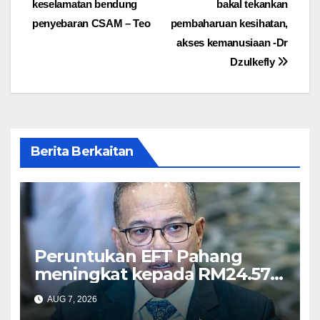
keselamatan bendung
bakal tekankan
penyebaran CSAM – Teo
pembaharuan kesihatan,
akses kemanusiaan -Dr
Dzulkefly
Berita Berkaitan
Peruntukan EFT Pahang
meningkat kepada RM24.57
juta tahun ini – Wan Rosdy
AUG 7, 2026