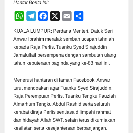
Hantar Berita Ini:
W
T
F
X
E
S
h
el
a
m
h
KUALA LUMPUR: Perdana Menteri, Datuk Seri
at
e
c
ail
ar
Anwar Ibrahim merafak sembah ucapan tahniah
s
gr
e
e
kepada Raja Perlis, Tuanku Syed Sirajuddin
A
a
b
Jamalullail bersempena dengan sambutan ulang
p
m
o
tahun keputeraan baginda yang ke-83 hari ini.
p
o
k
Menerusi hantaran di laman Facebook, Anwar
turut mendoakan agar Tuanku Syed Sirajuddin,
Raja Perempuan Perlis, Tuanku Tengku Fauziah
Almarhum Tengku Abdul Rashid serta seluruh
kerabat diraja Perlis sentiasa dilimpahi rahmat
dan hidayah Allah SWT, selain terus dikurniakan
keafiatan serta kesejahteraan berpanjangan.