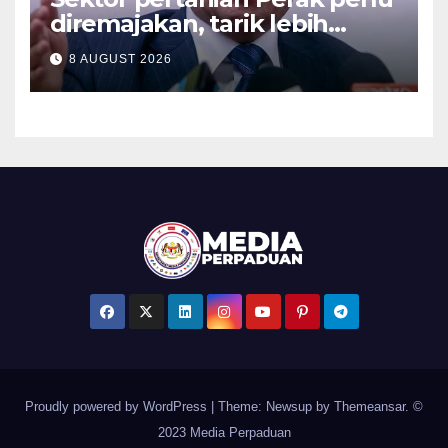
diremajakan, tarik lebih
ramai golongan muda –
8 AUGUST 2026
Saarani
Proudly powered by WordPress
|
Theme: Newsup by
Themeansar
. ©
2023 Media Perpaduan