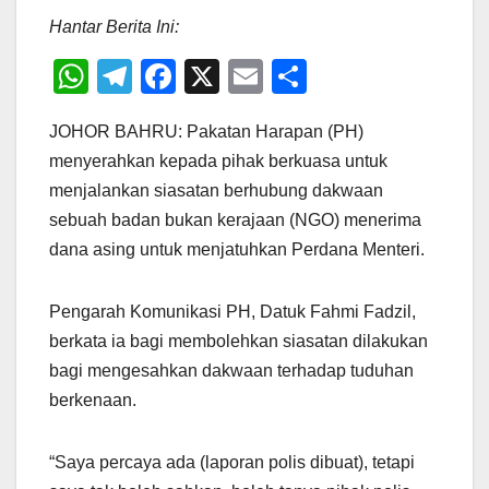
Hantar Berita Ini:
W
T
F
X
E
S
h
el
a
m
h
JOHOR BAHRU: Pakatan Harapan (PH)
at
e
c
ail
ar
menyerahkan kepada pihak berkuasa untuk
s
gr
e
e
menjalankan siasatan berhubung dakwaan
A
a
b
sebuah badan bukan kerajaan (NGO) menerima
p
m
o
dana asing untuk menjatuhkan Perdana Menteri.
p
o
k
Pengarah Komunikasi PH, Datuk Fahmi Fadzil,
berkata ia bagi membolehkan siasatan dilakukan
bagi mengesahkan dakwaan terhadap tuduhan
berkenaan.
“Saya percaya ada (laporan polis dibuat), tetapi