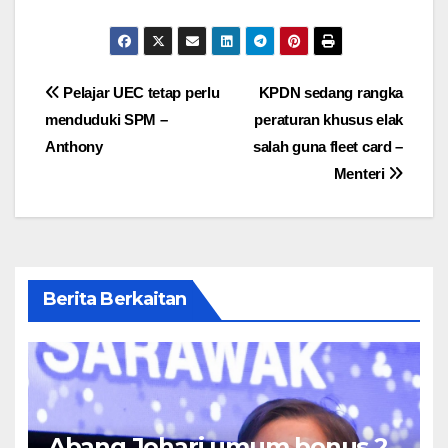
Post
Pelajar UEC tetap perlu
KPDN sedang rangka
menduduki SPM –
peraturan khusus elak
navigation
Anthony
salah guna fleet card –
Menteri
Berita Berkaitan
Abang Johari umum bonus 2