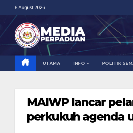
Skip
8 August 2026
to
content
UTAMA
INFO
POLITIK SE
MAIWP lancar pelan
perkukuh agenda u