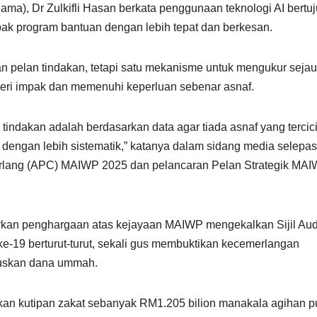
ama), Dr Zulkifli Hasan berkata penggunaan teknologi AI bertu
pak program bantuan dengan lebih tepat dan berkesan.
n pelan tindakan, tetapi satu mekanisme untuk mengukur seja
eri impak dan memenuhi keperluan sebenar asnaf.
 tindakan adalah berdasarkan data agar tiada asnaf yang tercicir
engan lebih sistematik,” katanya dalam sidang media selepas
rlang (APC) MAIWP 2025 dan pelancaran Pelan Strategik MA
irkan penghargaan atas kejayaan MAIWP mengekalkan Sijil Aud
ke-19 berturut-turut, sekali gus membuktikan kecemerlangan
uruskan dana ummah.
kan kutipan zakat sebanyak RM1.205 bilion manakala agihan p