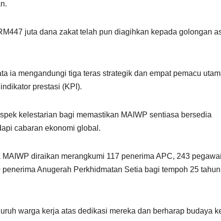
an.
 RM447 juta dana zakat telah pun diagihkan kepada golongan a
ata ia mengandungi tiga teras strategik dan empat pemacu uta
indikator prestasi (KPI).
aspek kelestarian bagi memastikan MAIWP sentiasa bersedia
api cabaran ekonomi global.
ja MAIWP diraikan merangkumi 117 penerima APC, 243 pegawa
 penerima Anugerah Perkhidmatan Setia bagi tempoh 25 tahun
luruh warga kerja atas dedikasi mereka dan berharap budaya ke