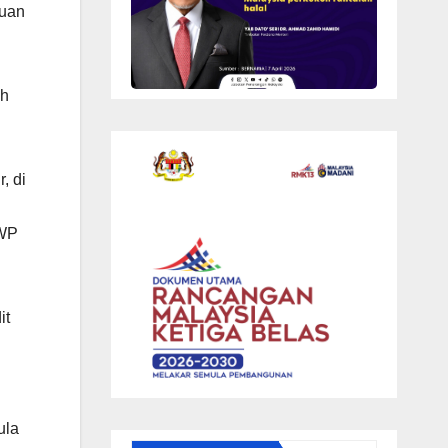
juan
uh
, di
IWP
it
ula