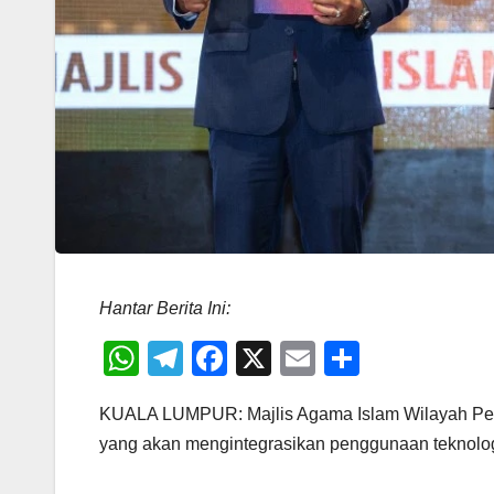
Hantar Berita Ini:
W
T
F
X
E
S
h
el
a
m
h
KUALA LUMPUR: Majlis Agama Islam Wilayah Per
at
e
c
ail
ar
yang akan mengintegrasikan penggunaan teknologi
s
gr
e
e