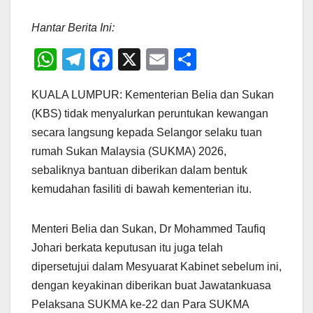
Hantar Berita Ini:
W
T
F
X
E
S
h
el
a
m
h
KUALA LUMPUR: Kementerian Belia dan Sukan
at
e
c
ail
ar
(KBS) tidak menyalurkan peruntukan kewangan
s
gr
e
e
secara langsung kepada Selangor selaku tuan
A
a
b
rumah Sukan Malaysia (SUKMA) 2026,
p
m
o
sebaliknya bantuan diberikan dalam bentuk
p
o
kemudahan fasiliti di bawah kementerian itu.
k
Menteri Belia dan Sukan, Dr Mohammed Taufiq
Johari berkata keputusan itu juga telah
dipersetujui dalam Mesyuarat Kabinet sebelum ini,
dengan keyakinan diberikan buat Jawatankuasa
Pelaksana SUKMA ke-22 dan Para SUKMA