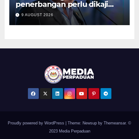
penerbangan perlu dikaji
semula, pulihkan keyakinan
9 AUGUST 2026
penumpang – Tiong
Proudly powered by WordPress
|
Theme: Newsup by
Themeansar
. ©
2023 Media Perpaduan