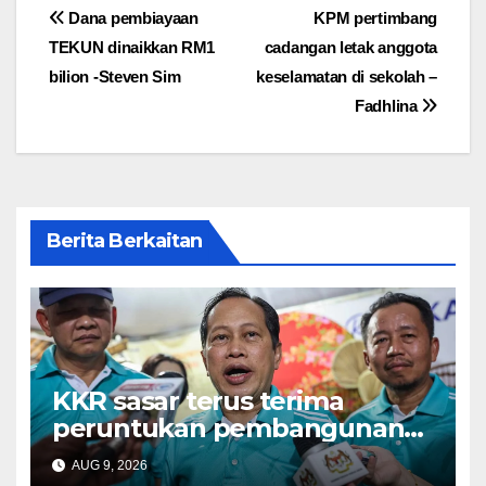
Post
Dana pembiayaan
KPM pertimbang
TEKUN dinaikkan RM1
cadangan letak anggota
navigation
bilion -Steven Sim
keselamatan di sekolah –
Fadhlina
Berita Berkaitan
KKR sasar terus terima
peruntukan pembangunan
tertinggi dalam Belanjawan
AUG 9, 2026
2027 – Ahmad Maslan