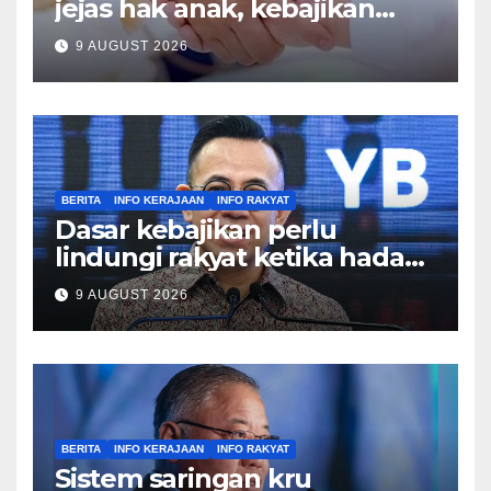
jejas hak anak, kebajikan
keluarga – Zulkifli
9 AUGUST 2026
BERITA
INFO KERAJAAN
INFO RAKYAT
Dasar kebajikan perlu
lindungi rakyat ketika hadapi
kesusahan – Sim
9 AUGUST 2026
BERITA
INFO KERAJAAN
INFO RAKYAT
Sistem saringan kru