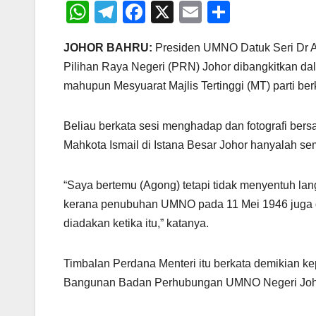
W
T
F
X
E
S
h
el
a
m
h
JOHOR BAHRU:
Presiden UMNO Datuk Seri Dr A
at
e
c
ail
ar
Pilihan Raya Negeri (PRN) Johor dibangkitkan d
s
gr
e
e
mahupun Mesyuarat Majlis Tertinggi (MT) parti berk
A
a
b
p
m
o
Beliau berkata sesi menghadap dan fotografi be
p
o
Mahkota Ismail di Istana Besar Johor hanyalah 
k
“Saya bertemu (Agong) tetapi tidak menyentuh lan
kerana penubuhan UMNO pada 11 Mei 1946 juga dil
diadakan ketika itu,” katanya.
Timbalan Perdana Menteri itu berkata demikian
Bangunan Badan Perhubungan UMNO Negeri Johor