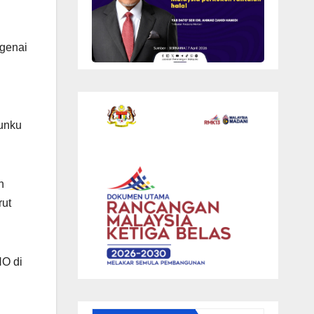
genai
unku
n
rut
NO di