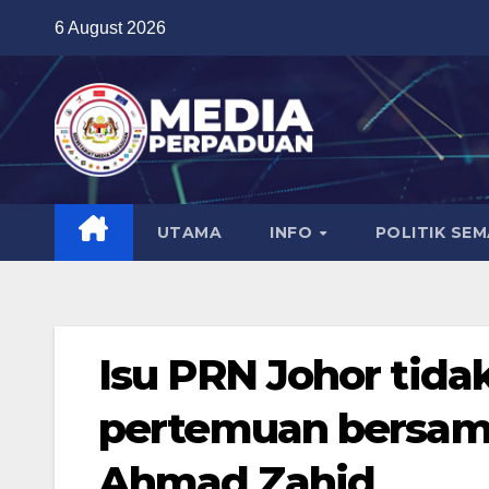
Skip
6 August 2026
to
content
UTAMA
INFO
POLITIK SE
Isu PRN Johor tida
pertemuan bersam
Ahmad Zahid