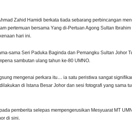
hmad Zahid Hamidi berkata tiada sebarang perbincangan men
alam pertemuan bersama Yang di-Pertuan Agong Sultan Ibrahim
enaan hari ini.
rsama-sama Seri Paduka Baginda dan Pemangku Sultan Johor T
sempena sambutan ulang tahun ke-80 UMNO.
gsung mengenai perkara itu… ia satu peristiwa sangat signifika
akukan di Istana Besar Johor dan sesi fotografi yang sama tu
 kepada pemberita selepas mempengerusikan Mesyuarat MT UM
 di sini.